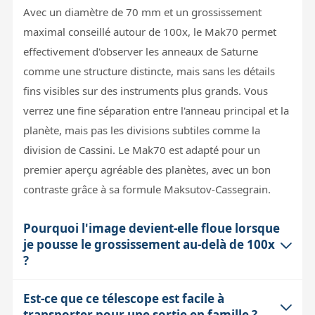
Avec un diamètre de 70 mm et un grossissement
maximal conseillé autour de 100x, le Mak70 permet
effectivement d'observer les anneaux de Saturne
comme une structure distincte, mais sans les détails
fins visibles sur des instruments plus grands. Vous
verrez une fine séparation entre l'anneau principal et la
planète, mais pas les divisions subtiles comme la
division de Cassini. Le Mak70 est adapté pour un
premier aperçu agréable des planètes, avec un bon
contraste grâce à sa formule Maksutov-Cassegrain.
Pourquoi l'image devient-elle floue lorsque
je pousse le grossissement au-delà de 100x
?
Est-ce que ce télescope est facile à
Au-delà de 100x environ, la qualité de l'image est
transporter pour une sortie en famille ?