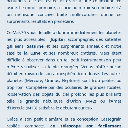
débutants, elle est évitée ici grâce à une collimation en
usine. Le miroir primaire, associé au miroir secondaire et à
un ménisque concave traité multi-couches donne de
surprenants résultats en planétaire.
Ce Mak70 vous détaillera donc immédiatement les planètes
les plus accessibles :
Jupiter
accompagnés des satellites
galiléens,
Saturne
et ses surprenants anneaux et notre
satellite
la Lune
et ses nombreux cratères. Mars étant
difficile à observer dans un tel petit instrument (on peut
même visualiser sa teinte orangée). Venus n'offre aucun
détail en raison de son atmosphère trop dense. Les autres
planètes (Mercure, Uranus, Neptune) sont trop petites ou
trop loin. Complétée par des oculaires de grandes focales,
l'observation des objets du ciel profond les plus brillants
telle la grande nébuleuse d'Orion (M42) ou l'Amas
d'Hercule (M13) satisfera le débutant curieux.
Grâce à son petit diamètre et sa conception Cassegrain
repliée compacte,
ce télescope est facilement