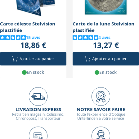
dédié avec suivi et caméra refroidie est nécessaire.
Carte céleste Stelvision
Carte de la lune Stelvision
plastifiée
plastifiée
15
avis
4
avis
18,86 €
13,27 €
Ajouter au panier
Ajouter au panier
En stock
En stock
LIVRAISON EXPRESS
NOTRE SAVOIR FAIRE
Retrait en magasin, Colissimo,
Toute l'expérience d'Optique
Chronopost, Transporteur
Unterlinden à votre service