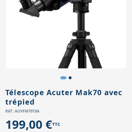
Accessoires pour montures
Pièces détachées
Têtes binocula
Télescope Acuter Mak70 avec
trépied
Réf : AUVFM70T8A
199,00 €
TTC