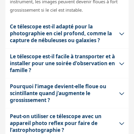
instrument, les images peuvent devenir floues à fort
grossissement si le ciel est instable.
Ce télescope est-il adapté pour la
photographie en ciel profond, comme la
capture de nébuleuses ou galaxies ?
Le télescope est-il facile à transporter et à
Le C8 Fastar est polyvalent et, grâce à sa monture
installer pour une soirée d’observation en
équatoriale CGEM II avec suivi motorisé et GOTO, il est
famille ?
capable de supporter l’imagerie longue pose,
nécessaire pour le ciel profond. Son ouverture de 200
Pourquoi l’image devient-elle floue ou
Le tube optique de 200 mm est relativement compact,
mm collecte suffisamment de lumière. Cependant,
scintillante quand j’augmente le
mais la monture CGEM II, bien que robuste, pèse
pour exploiter pleinement ses capacités, il faut bien
grossissement ?
environ 12 kg, ce qui demande un peu d’effort pour le
maîtriser la mise en station et éventuellement ajouter
transport. L’ensemble peut tenir dans une voiture
un autoguidage. Le mode Fastar permet aussi une
Peut-on utiliser ce télescope avec un
Au-delà d’un certain grossissement, la turbulence
compacte, mais il faut bien organiser le rangement. Le
appareil photo reflex pour faire de
focale plus courte, utile pour des prises grand champ.
atmosphérique limite la netteté de l’image. Ce
montage nécessite une mise en station équatoriale, qui
l’astrophotographie ?
Le compromis reste la taille et le poids qui limitent un
phénomène, appelé 'seeing', est indépendant du