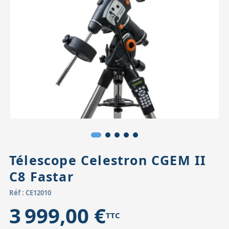
Accessoires pour montures
Pièces détachées
Têtes binocula
Télescope Celestron CGEM II
C8 Fastar
Réf : CE12010
3 999,00 €
TTC