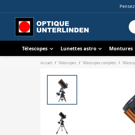
Pensez 
Télescopes
Lunettes astro
Montures
Accueil
Télescopes
Télescopes complets
Télesco