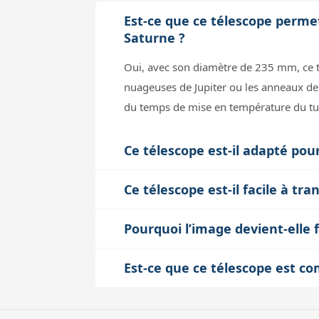
Est-ce que ce télescope permet
Saturne ?
Oui, avec son diamètre de 235 mm, ce té
nuageuses de Jupiter ou les anneaux de
du temps de mise en température du tube
Ce télescope est-il adapté pou
Le Celestron CGEM II C9.25 Fastar est c
Ce télescope est-il facile à tr
idéal pour le ciel profond. Sa monture é
Malgré son tube compact, le C9.25 et s
faudra gérer le poids total (jusqu’à 18
Pourquoi l’image devient-elle
avec la monture et les accessoires, le
l’erreur périodique de la monture.
Au-delà d’un certain grossissement, l’i
station polaire précise indispensable à 
Est-ce que ce télescope est co
la limite de diffraction liée au diamèt
déplacements à pied ou en transports
Oui, le tube Fastar utilise un porte-oc
température pour éviter les courants d’a
l’astrophotographie, il est possible d’u
d’environ 450x selon les conditions, m