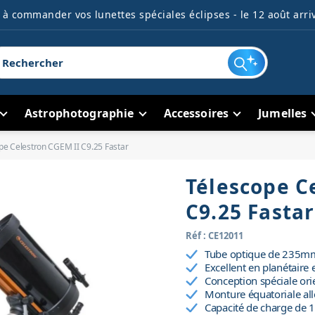
à commander vos lunettes spéciales éclipses - le 12 août arriv
Astrophotographie
Accessoires
Jumelles
pe Celestron CGEM II C9.25 Fastar
Télescope C
C9.25 Fastar
Réf : CE12011
Tube optique de 235mm
Excellent en planétaire 
Conception spéciale or
Monture équatoriale a
Capacité de charge de 