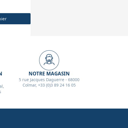
nier
N
NOTRE MAGASIN
5 rue Jacques Daguerre - 68000
Colmar, +33 (0)3 89 24 16 05
l,
s