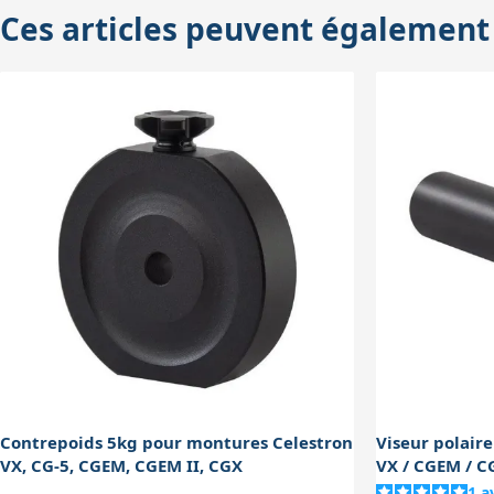
Ces articles peuvent également
nécessaire lors de l’ajout de caméras ou 
au point. La compatibilité des queues 
Contrepoids 5kg pour montures Celestron
Viseur polair
VX, CG-5, CGEM, CGEM II, CGX
VX / CGEM / 
1
a