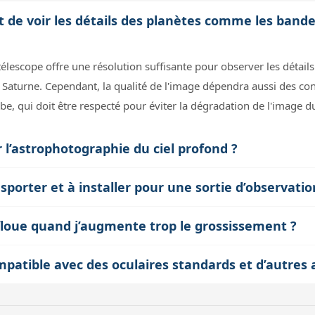
 de voir les détails des planètes comme les bande
lescope offre une résolution suffisante pour observer les détails
 Saturne. Cependant, la qualité de l'image dépendra aussi des co
, qui doit être respecté pour éviter la dégradation de l'image du
r l’astrophotographie du ciel profond ?
onçu avec une optique Fastar qui permet d’obtenir une focale pl
ansporter et à installer pour une sortie d’observatio
quatoriale motorisée avec GOTO facilite le suivi précis nécessaire
a monture CGEM II restent relativement lourds et encombrants. Le
 kg de charge) pour assurer une bonne stabilité, et prévoir un b
 floue quand j’augmente trop le grossissement ?
 poids total dépasse souvent 20 kg. Son montage nécessite un cer
mage se dégrade principalement à cause de la turbulence atmosphér
l’astrophotographie. Il est donc adapté à un transport en voiture
mpatible avec des oculaires standards et d’autres 
re de 235 mm fixe une résolution maximale théorique. Enfin, le té
 en commun.
ulaire standard de 2 pouces, compatible avec la majorité des ocula
ir internes qui floutent l’image. Il est donc préférable de rester
tiliser des accessoires spécifiques Fastar pour réduire la focale. 
ême si mécaniquement on peut aller plus haut.