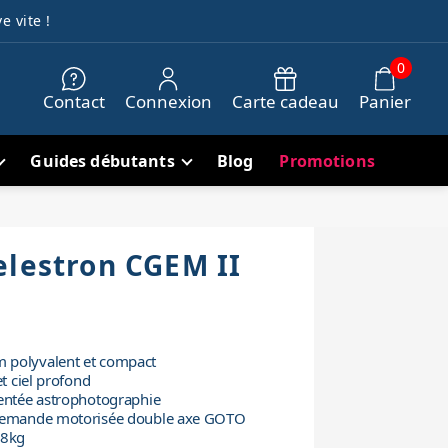
e vite !
0
Contact
Connexion
Carte cadeau
Panier
Guides débutants
Blog
Promotions
elestron CGEM II
 polyvalent et compact
et ciel profond
ientée astrophotographie
llemande motorisée double axe GOTO
18kg