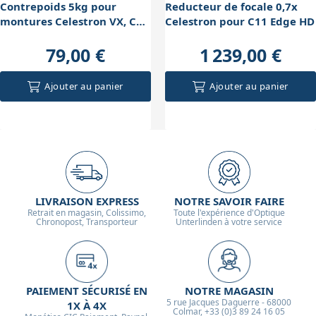
Contrepoids 5kg pour
Reducteur de focale 0,7x
montures Celestron VX, CG-
Celestron pour C11 Edge HD
5, CGEM, CGEM II, CGX
79,00 €
1 239,00 €
Ajouter au panier
Ajouter au panier
LIVRAISON EXPRESS
NOTRE SAVOIR FAIRE
Retrait en magasin, Colissimo,
Toute l'expérience d'Optique
Chronopost, Transporteur
Unterlinden à votre service
PAIEMENT SÉCURISÉ EN
NOTRE MAGASIN
5 rue Jacques Daguerre - 68000
1X À 4X
Colmar, +33 (0)3 89 24 16 05