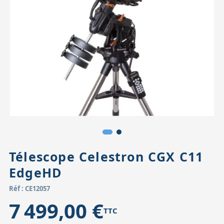
Accessoires pour montures
Pièces détachées
Têtes binocula
Télescope Celestron CGX C11
EdgeHD
Réf : CE12057
7 499,00 €
TTC