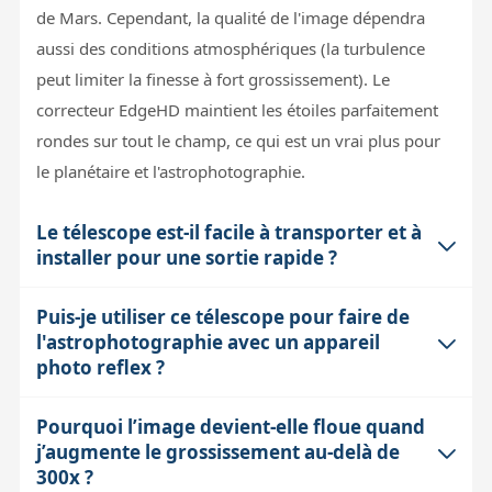
de Mars. Cependant, la qualité de l'image dépendra
aussi des conditions atmosphériques (la turbulence
peut limiter la finesse à fort grossissement). Le
correcteur EdgeHD maintient les étoiles parfaitement
rondes sur tout le champ, ce qui est un vrai plus pour
le planétaire et l'astrophotographie.
Le télescope est-il facile à transporter et à
installer pour une sortie rapide ?
Puis-je utiliser ce télescope pour faire de
Le tube optique de 279 mm est relativement compact
l'astrophotographie avec un appareil
pour sa classe, mais l'ensemble monture CGX et tube
photo reflex ?
reste conséquent en poids (monture supportant jusqu'à
25 kg). Le montage nécessite un certain temps,
Pourquoi l’image devient-elle floue quand
Oui, le Celestron CGX C11 EdgeHD est adapté à
notamment pour la mise en température du tube
j’augmente le grossissement au-delà de
l'astrophotographie grâce à son optique corrigée et à la
(environ 30 min à 1 heure selon la différence
300x ?
monture équatoriale précise avec entraînement par