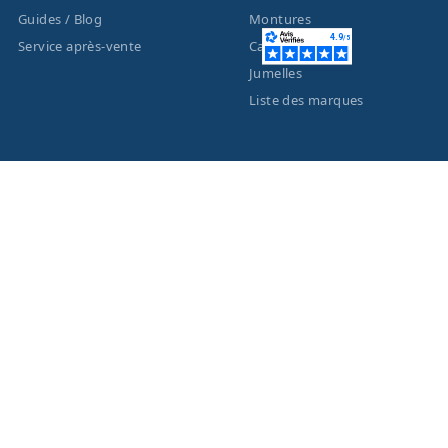
Guides / Blog
Montures
Service après-vente
Caméras
Jumelles
Liste des marques
ACTUALITÉS
MENTIONS LÉGALES
Nouveautés
Informations légales
Promotions
Conditions générales de
vente
Facebook
Eco-Participation
Instagram
Vos données personnelles