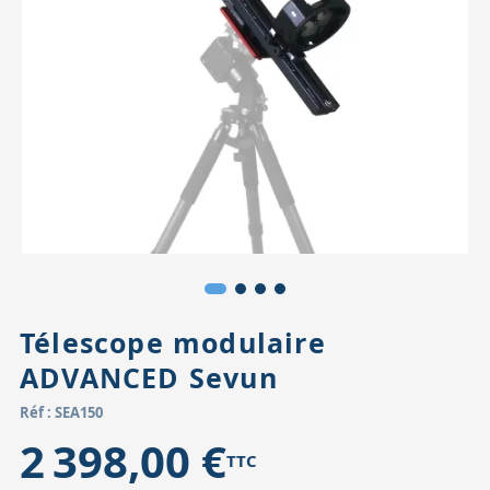
Accessoires pour montures
Pièces détachées
Têtes binocula
Télescope modulaire
ADVANCED Sevun
Réf : SEA150
2 398,00 €
TTC