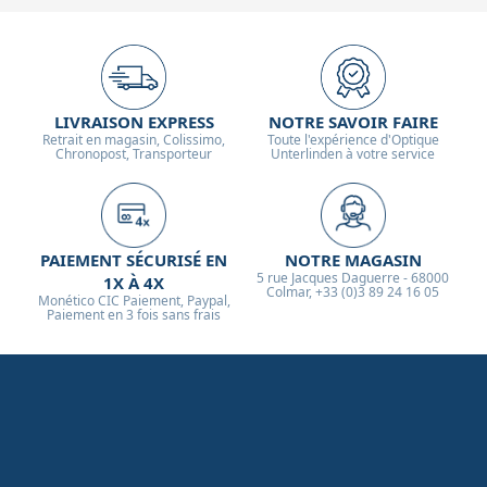
LIVRAISON EXPRESS
NOTRE SAVOIR FAIRE
Retrait en magasin, Colissimo,
Toute l'expérience d'Optique
Chronopost, Transporteur
Unterlinden à votre service
PAIEMENT SÉCURISÉ EN
NOTRE MAGASIN
5 rue Jacques Daguerre - 68000
1X À 4X
Colmar, +33 (0)3 89 24 16 05
Monético CIC Paiement, Paypal,
Paiement en 3 fois sans frais