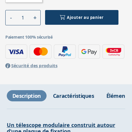
Ajouter au panier
Paiement 100% sécurisé
Sécurité des produits
Description
Caractéristiques
Éléments 
Un télescope modulaire construit autour
d'une plaque de fixation