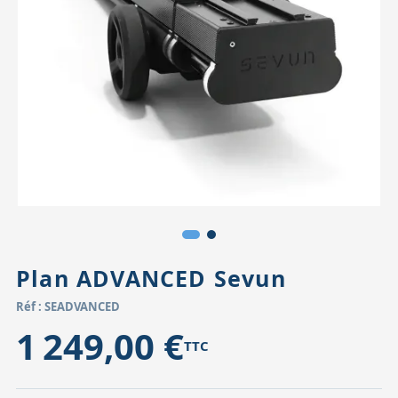
Accessoires pour montures
Pièces détachées
Têtes binocula
Plan ADVANCED Sevun
Réf : SEADVANCED
1 249,00 €
TTC