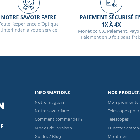
NOTRE SAVOIR FAIRE
PAIEMENT SÉCURISÉ E
Toute l'expérience d'Optique
1X À 4X
Unterlinden à votre service
Monético CIC Paiement, Paypa
Paiement en 3 fois sans frai
INFORMATIONS
NOS PRODUIT
Notre magasin
Mon premier té
Notre savoir faire
Télescopes pour
Comment commander ?
Télescopes
PE
Modes de livraison
Lunettes astro
Guides / Blog
Montures