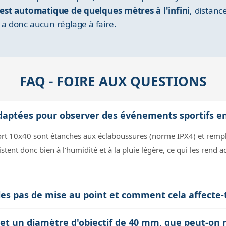
 est automatique de quelques mètres à l'infini
, distanc
y a donc aucun réglage à faire.
FAQ - FOIRE AUX QUESTIONS
daptées pour observer des événements sportifs en 
ort 10x40 sont étanches aux éclaboussures (norme IPX4) et rempli
sistent donc bien à l'humidité et à la pluie légère, ce qui les rend 
es pas de mise au point et comment cela affecte-t-
ocus, qui offre une netteté automatique de 3,6 mètres à l'infini s
et un diamètre d'objectif de 40 mm, que peut-on 