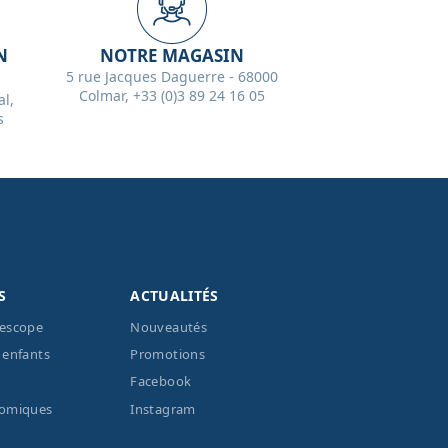
N
NOTRE MAGASIN
5 rue Jacques Daguerre - 68000
Colmar, +33 (0)3 89 24 16 05
l,
s
S
ACTUALITÉS
lescope
Nouveautés
 enfants
Promotions
Facebook
nomiques
Instagram