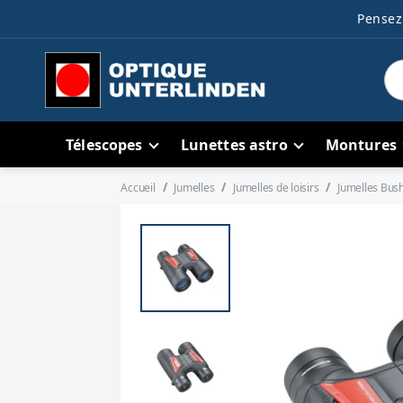
Pensez 
Télescopes
Lunettes astro
Montures
Accueil
Jumelles
Jumelles de loisirs
Jumelles Bush