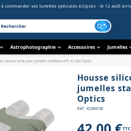
à commander vos lunettes spéciales éclipses - le 12 août arriv
Astrophotographie
Accessoires
Jumelles
e silicone verte pour jumelles stabilisée APC 42 Kite Optics
Housse sili
jumelles sta
Optics
Réf : KI284138
42,00 €
TTC