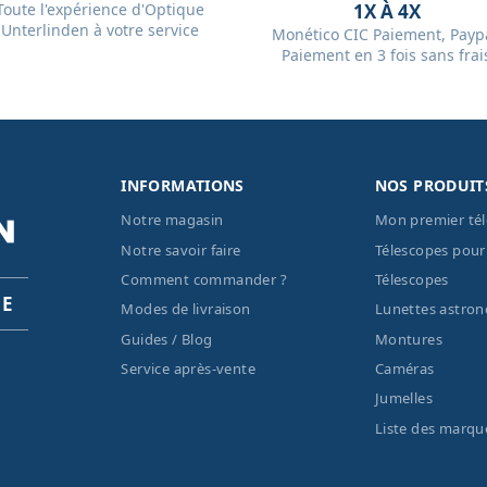
Toute l'expérience d'Optique
1X À 4X
Unterlinden à votre service
Monético CIC Paiement, Paypa
Paiement en 3 fois sans frai
INFORMATIONS
NOS PRODUIT
Notre magasin
Mon premier té
Notre savoir faire
Télescopes pour
Comment commander ?
Télescopes
PE
Modes de livraison
Lunettes astro
Guides / Blog
Montures
Service après-vente
Caméras
Jumelles
Liste des marqu