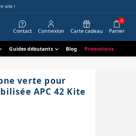
e vite !
0
Contact
Connexion
Carte cadeau
Panier
Guides débutants
Blog
Promotions
cone verte pour
bilisée APC 42 Kite