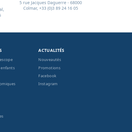
5 rue Jacques Daguerre - 68000
Colmar, +33 (0)3 89 24 16 05
l,
s
S
ACTUALITÉS
lescope
Nouveautés
 enfants
Promotions
Facebook
nomiques
Instagram
es