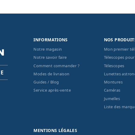
INFORMATIONS
NOS PRODUIT
Notre magasin
Mon premier té
Notre savoir faire
Télescopes pour
Comment commander ?
Télescopes
PE
Modes de livraison
Lunettes astro
Guides / Blog
Montures
Service après-vente
Caméras
Jumelles
Liste des marqu
MENTIONS LÉGALES