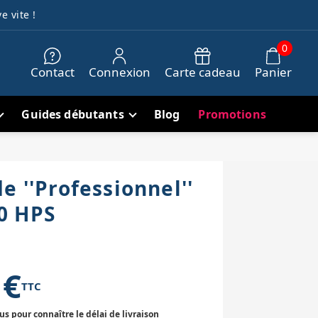
e vite !
0
Contact
Connexion
Carte cadeau
Panier
Guides débutants
Blog
Promotions
e ''Professionnel''
0 HPS
 €
TTC
 pour connaître le délai de livraison