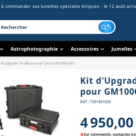
à commander vos lunettes spéciales éclipses - le 12 août arriv
Astrophotographie
Accessoires
Jumelles
t d'Upgrade ''Professionnel'' pour GM1000 HPS
Kit d'Upgrad
pour GM100
Réf : TM1451026
4 950,00
×
Sur commande, contactez-nous