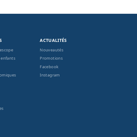
S
ACTUALITÉS
lescope
Nouveautés
 enfants
Promotions
Facebook
nomiques
Instagram
es