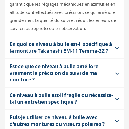
garantit que les réglages mécaniques en azimut et en
altitude sont effectués avec précision, ce qui améliore
grandement la qualité du suivi et réduit les erreurs de
suivi en astrophoto ou en observation.
En quoi ce niveau à bulle est-il spécifique à
la monture Takahashi EM-11 Temma-2Z ?
Est-ce que ce niveau à bulle améliore
Ce niveau à bulle est conçu pour s’adapter parfaitement
vraiment la précision du suivi de ma
à l’extrémité du viseur polaire de la Takahashi EM-11
monture ?
Temma-2Z. Sa forme et ses dimensions correspondent
précisément à ce modèle, assurant un maintien stable
Ce niveau à bulle est-il fragile ou nécessite-
Oui. Sans un niveau, il est difficile d'assurer que la
et une lecture fiable. Utiliser un niveau non compatible
t-il un entretien spécifique ?
gravure horaire du viseur polaire est bien verticale, ce
risquerait de fausser la mise en station ou
qui est essentiel pour un alignement correct. Une mise
d’endommager le viseur.
Puis-je utiliser ce niveau à bulle avec
Fabriqué artisanalement au Japon par Takahashi, ce
en station approximative induit des erreurs
d'autres montures ou viseurs polaires ?
niveau est robuste et conçu pour durer. Il ne demande
périodiques plus importantes, réduisant la qualité du