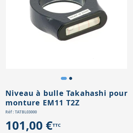
Accessoires pour montures
Pièces détachées
Têtes binocula
Niveau à bulle Takahashi pour
monture EM11 T2Z
Réf : TATBL03000
101,00 €
TTC