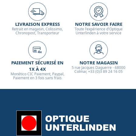
LIVRAISON EXPRESS
NOTRE SAVOIR FAIRE
Retrait en magasin, Colissimo,
Toute l'expérience d'Optique
Chronopost, Transporteur
Unterlinden à votre service
PAIEMENT SÉCURISÉ EN
NOTRE MAGASIN
5 rue Jacques Daguerre - 68000
1X À 4X
Colmar, +33 (0)3 89 24 16 05
Monético CIC Paiement, Paypal,
Paiement en 3 fois sans frais