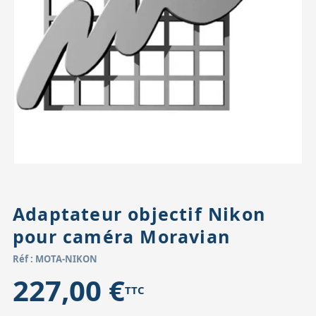
Accessoires pour montures
Pièces détachées
Têtes binocula
Adaptateur objectif Nikon
pour caméra Moravian
Réf : MOTA-NIKON
227,00 €
TTC