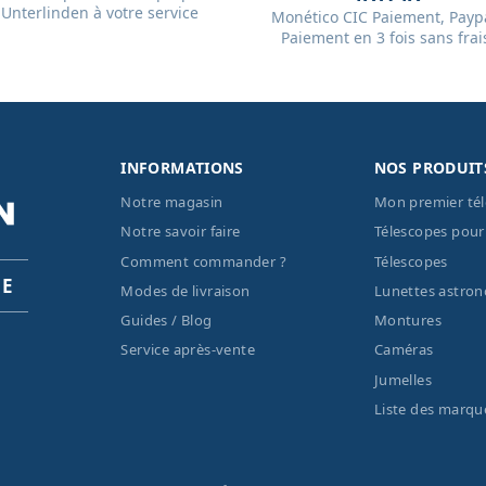
Unterlinden à votre service
Monético CIC Paiement, Paypa
Paiement en 3 fois sans frai
INFORMATIONS
NOS PRODUIT
Notre magasin
Mon premier té
Notre savoir faire
Télescopes pour
Comment commander ?
Télescopes
PE
Modes de livraison
Lunettes astro
Guides / Blog
Montures
Service après-vente
Caméras
Jumelles
Liste des marqu