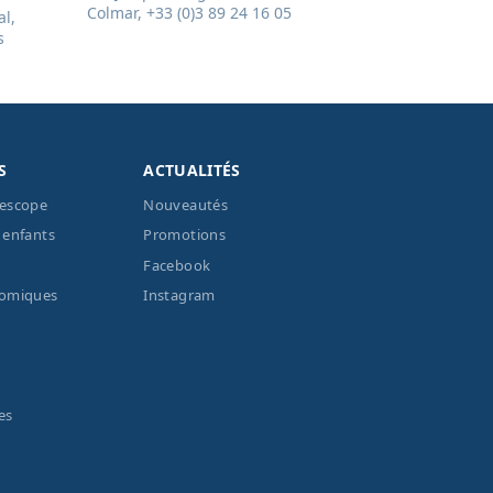
Colmar, +33 (0)3 89 24 16 05
l,
s
S
ACTUALITÉS
lescope
Nouveautés
 enfants
Promotions
Facebook
nomiques
Instagram
es