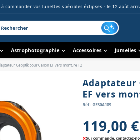
à commander vos lunettes spéciales éclipses - le 12 août arriv
Astrophotographie
Accessoires
Jumelles
aptateur Geoptik pour Canon EF vers monture T2
Adaptateur 
EF vers mon
Réf : GE30A189
119,00 €
×
Sur commande, contactez-nous