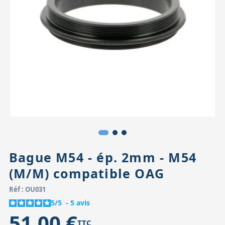
Accessoires pour montures
Pièces détachées
Têtes binocula
Bague M54 - ép. 2mm - M54
(M/M) compatible OAG
Réf : OU031
5
/
5
-
5
avis
51,00 €
TTC