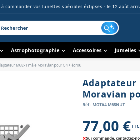
à commander vos lunettes spéciales éclipses - le 12 août arriv
Astrophotographie
Accessoires
Jumelles
aptateur M68x1 mâle Moravian pour G4 + écrou
Adaptateur
Moravian po
Réf : MOTA4-M68NUT
77,00 €
TTC
×
Sur commande, contactez-nous