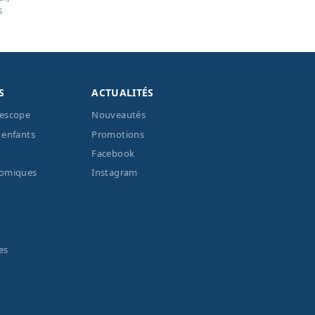
s
S
ACTUALITÉS
lescope
Nouveautés
 enfants
Promotions
Facebook
nomiques
Instagram
es