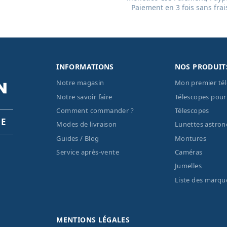
Paiement en 3 fois sans frai
INFORMATIONS
NOS PRODUIT
Notre magasin
Mon premier té
Notre savoir faire
Télescopes pour
Comment commander ?
Télescopes
PE
Modes de livraison
Lunettes astro
Guides / Blog
Montures
Service après-vente
Caméras
Jumelles
Liste des marqu
MENTIONS LÉGALES