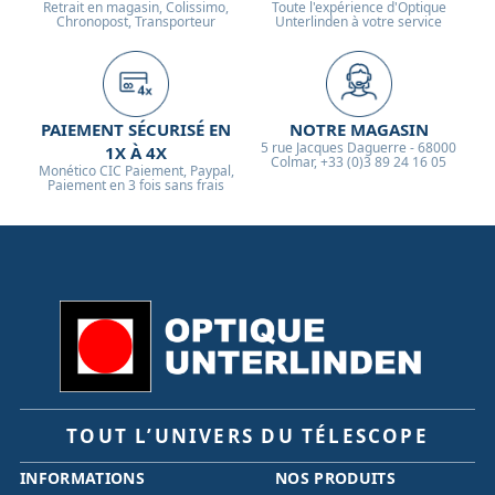
Retrait en magasin, Colissimo,
Toute l'expérience d'Optique
Chronopost, Transporteur
Unterlinden à votre service
PAIEMENT SÉCURISÉ EN
NOTRE MAGASIN
5 rue Jacques Daguerre - 68000
1X À 4X
Colmar, +33 (0)3 89 24 16 05
Monético CIC Paiement, Paypal,
Paiement en 3 fois sans frais
TOUT L’UNIVERS DU TÉLESCOPE
INFORMATIONS
NOS PRODUITS