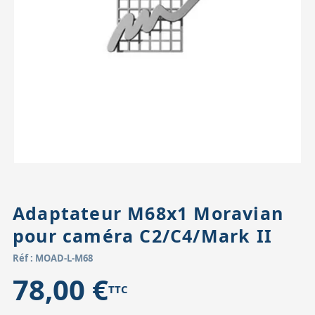
Accessoires pour montures
Pièces détachées
Têtes binocula
Adaptateur M68x1 Moravian
pour caméra C2/C4/Mark II
Réf : MOAD-L-M68
78,00 €
TTC