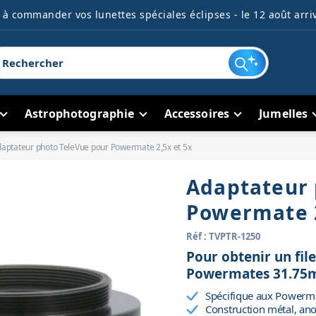
à commander vos lunettes spéciales éclipses - le 12 août arriv
Astrophotographie
Accessoires
Jumelles
aptateur photo TeleVue pour Powermate 2,5x et 5x
Adaptateur 
Powermate 2
Réf : TVPTR-1250
Pour obtenir un fil
Powermates 31.7
Spécifique aux Powerma
Construction métal, ano