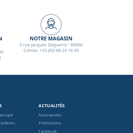
N
NOTRE MAGASIN
5 rue Jacques Daguerre - 68000
Colmar, +33 (0)3 89 24 16 05
l,
s
S
ACTUALITÉS
lescope
Nouveautés
 enfants
Promotions
Facebook