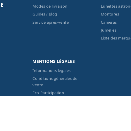
PE
Modes de livraison
Lunettes astro
Guides / Blog
Montures
Service après-vente
Caméras
Jumelles
Liste des marqu
MENTIONS LÉGALES
Informations légales
Conditions générales de
vente
Eco-Participation
Vos données personnelles