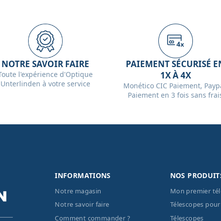
NOTRE SAVOIR FAIRE
PAIEMENT SÉCURISÉ E
Toute l'expérience d'Optique
1X À 4X
Unterlinden à votre service
Monético CIC Paiement, Paypa
Paiement en 3 fois sans frai
INFORMATIONS
NOS PRODUIT
Notre magasin
Mon premier té
Notre savoir faire
Télescopes pour
Comment commander ?
Télescopes