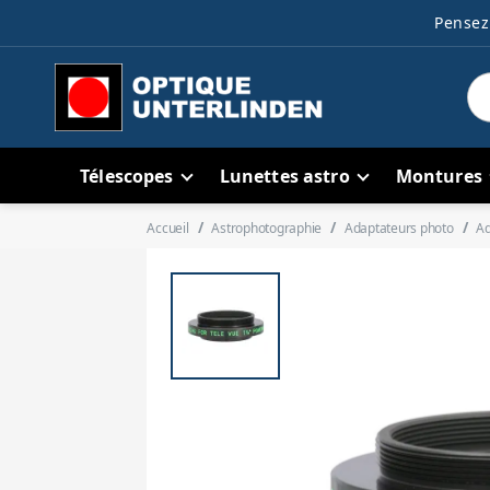
Pensez 
Télescopes
Lunettes astro
Montures
Accueil
Astrophotographie
Adaptateurs photo
Ad