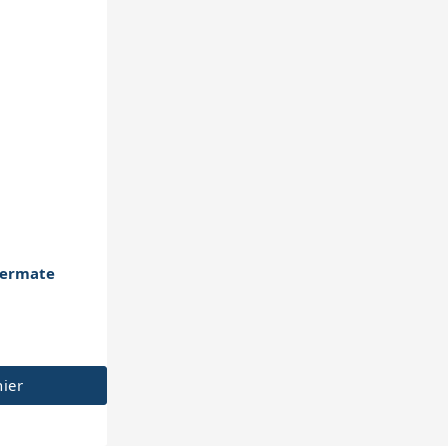
wermate
nier