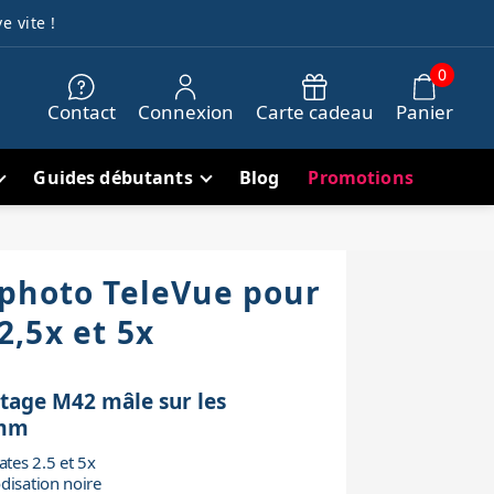
e vite !
0
Contact
Connexion
Carte cadeau
Panier
Guides débutants
Blog
Promotions
photo TeleVue pour
,5x et 5x
etage M42 mâle sur les
5mm
tes 2.5 et 5x
disation noire