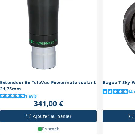
Extendeur 5x TeleVue Powermate coulant
Bague T Sky-
31,75mm
14
1
avis
341,00 €
Ajouter au panier
En stock