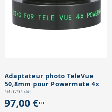
Accessoires pour montures
Pièces détachées
Têtes binocula
Adaptateur photo TeleVue
50,8mm pour Powermate 4x
Réf : TVPTR-4201
97,00 €
TTC