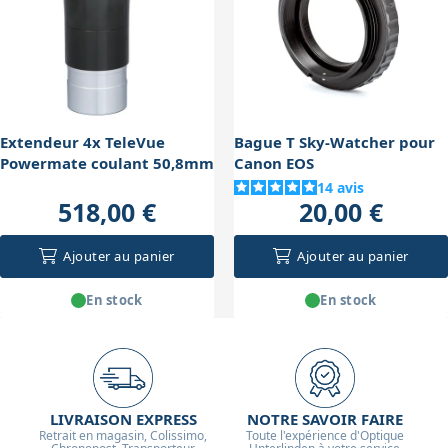
faisceau lumineux.
Extendeur 4x TeleVue
Bague T Sky-Watcher pour
Powermate coulant 50,8mm
Canon EOS
14
avis
518,00 €
20,00 €
Ajouter au panier
Ajouter au panier
En stock
En stock
LIVRAISON EXPRESS
NOTRE SAVOIR FAIRE
Retrait en magasin, Colissimo,
Toute l'expérience d'Optique