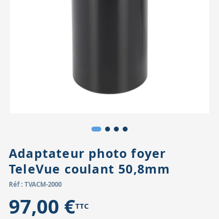
Accessoires pour montures
Pièces détachées
Têtes binocula
Adaptateur photo foyer
TeleVue coulant 50,8mm
Réf : TVACM-2000
97,00 €
TTC