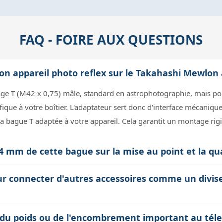
FAQ - FOIRE AUX QUESTIONS
n appareil photo reflex sur le Takahashi Mewlon 
age T (M42 x 0,75) mâle, standard en astrophotographie, mais pour
que à votre boîtier. L'adaptateur sert donc d'interface mécanique
 la bague T adaptée à votre appareil. Cela garantit un montage rigi
 4 mm de cette bague sur la mise au point et la qu
e entre la surface de fixation et le plan focal. Ce petit tirage es
pour connecter d'autres accessoires comme un divi
e au point précise sans dégrader la qualité optique. Un tirage in
 garantit que l'appareil photo ou la caméra est placé exactement à
tage T, vous pouvez visser directement divers accessoires photo 
 du poids ou de l'encombrement important au téle