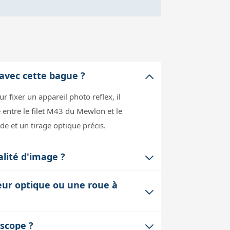
avec cette bague ?
 fixer un appareil photo reflex, il
 entre le filet M43 du Mewlon et le
de et un tirage optique précis.
alité d'image ?
t optimisé pour le foyer primaire du
seur optique ou une roue à
correct peut entraîner un flou ou une
 la bonne distance.
comme un diviseur optique ou une roue à
scope ?