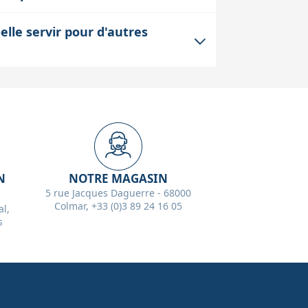
ter des éléments entre le télescope et
onc pas de charge significative au foyer
lle servir pour d'autres
brement réduit facilite également le
le un adaptateur spécialisé. Cependant,
iques nécessitant ce type d'interface.
es présents sur le télescope ou les
N
NOTRE MAGASIN
5 rue Jacques Daguerre - 68000
Colmar, +33 (0)3 89 24 16 05
l,
s