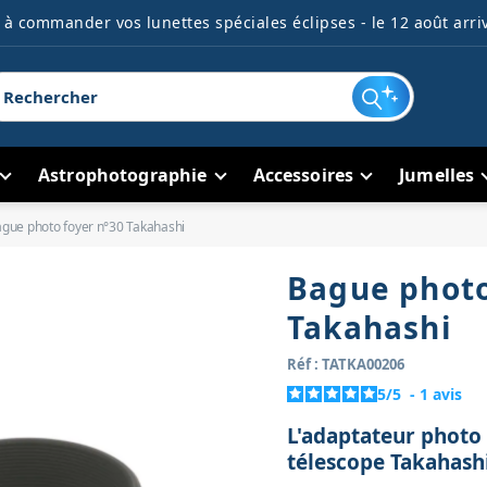
à commander vos lunettes spéciales éclipses - le 12 août arriv
Astrophotographie
Accessoires
Jumelles
gue photo foyer n°30 Takahashi
Bague photo
Takahashi
Réf : TATKA00206
5
/
5
-
1
avis
L'adaptateur photo 
télescope Takahas