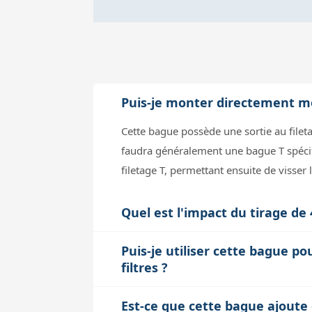
Puis-je monter directement mo
Cette bague possède une sortie au filet
faudra généralement une bague T spécifi
filetage T, permettant ensuite de visser
Quel est l'impact du tirage de
Le tirage de 4 mm correspond à la distanc
Puis-je utiliser cette bague 
Mewlon, ce qui permet d'obtenir une mis
filtres ?
aberration, donc utiliser cet adaptateur
Oui, grâce à la sortie standard au file
Est-ce que cette bague ajoute