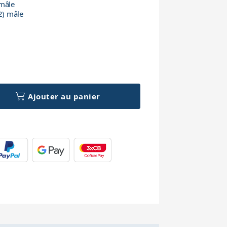
 mâle
2) mâle
h
Ajouter au panier