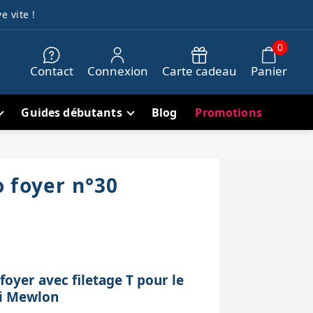
e vite !
0
Contact
Connexion
Carte cadeau
Panier
Guides débutants
Blog
Promotions
 foyer n°30
foyer avec filetage T pour le
hi Mewlon