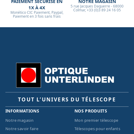
PAIEMENT SÉCURISÉ EN
NOTRE MAGASIN
5 rue Jacques Daguerre - 68000
1X À 4X
Colmar, +33 (0)3 89 24 16 05
Monético CIC Paiement, Paypal,
Paiement en 3 fois sans frais
TOUT L’UNIVERS DU TÉLESCOPE
INFORMATIONS
NOS PRODUITS
Notre magasin
Mon premier télescope
Notre savoir faire
Télescopes pour enfants