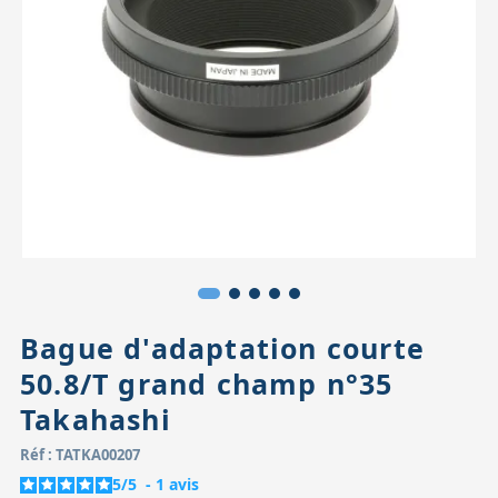
Accessoires pour montures
Pièces détachées
Têtes binocula
Bague d'adaptation courte
50.8/T grand champ n°35
Takahashi
Réf : TATKA00207
5
/
5
-
1
avis