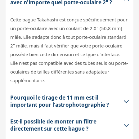
avec n'importe quel porte-oculaire 2" ?
Cette bague Takahashi est conçue spécifiquement pour
un porte-oculaire avec un coulant de 2.0" (50,8 mm)
mâle. Elle s'adapte donc à tout porte-oculaire standard
2" mâle, mais il faut vérifier que votre porte-oculaire
possède bien cette dimension et ce type d'interface.
Elle n'est pas compatible avec des tubes seuls ou porte-
oculaires de tailles différentes sans adaptateur
supplémentaire.
Pourquoi le tirage de 11 mm est-il
important pour l'astrophotographie ?
Est-il possible de monter un filtre
Le tirage correspond à la distance entre la surface de
directement sur cette bague ?
fixation et le plan focal effectif de votre instrument. Ici,