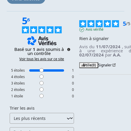
5
/
5
5
/
5
Avis vérifié
Rien à signaler
Avis du
11/07/2024
, sui
Basé sur
1
avis soumis à
à une expérience 
un contrôle
02/07/2024
par
A.A.
Voir tous les avis sur ce site
Utile
(0)
Signaler
5
étoiles
1
4
étoiles
0
3
étoiles
0
2
étoiles
0
1
étoile
0
Trier les avis