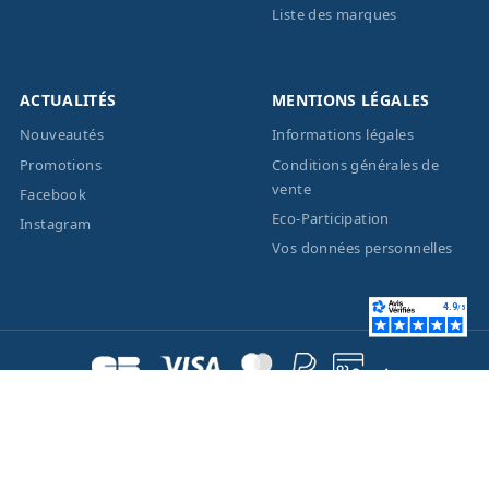
Liste des marques
ACTUALITÉS
MENTIONS LÉGALES
Nouveautés
Informations légales
Promotions
Conditions générales de
vente
Facebook
Eco-Participation
Instagram
Vos données personnelles
© 2026 - Création site
internet
BWAgence
- Tous
droits réservés Optique
Unterlinden