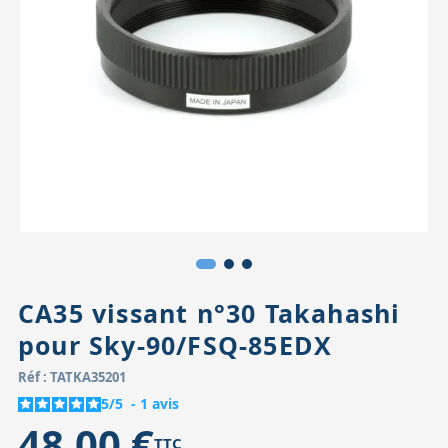
Accessoires pour montures
Pièces détachées
Têtes binocula
CA35 vissant n°30 Takahashi
pour Sky-90/FSQ-85EDX
Réf : TATKA35201
5
/
5
-
1
avis
48,00 €
TTC