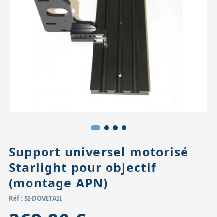
Accessoires pour montures
Pièces détachées
Têtes binocula
Support universel motorisé
Starlight pour objectif
(montage APN)
Réf : SI-DOVETAIL