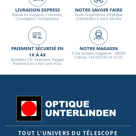
LIVRAISON EXPRESS
NOTRE SAVOIR FAIRE
Retrait en magasin, Colissimo,
Toute l'expérience d'Optique
Chronopost, Transporteur
Unterlinden à votre service
PAIEMENT SÉCURISÉ EN
NOTRE MAGASIN
5 rue Jacques Daguerre - 68000
1X À 4X
Colmar, +33 (0)3 89 24 16 05
Monético CIC Paiement, Paypal,
Paiement en 3 fois sans frais
TOUT L’UNIVERS DU TÉLESCOPE