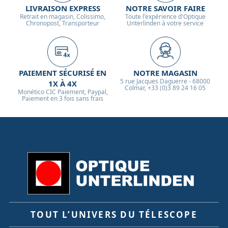
LIVRAISON EXPRESS
NOTRE SAVOIR FAIRE
Retrait en magasin, Colissimo,
Toute l'expérience d'Optique
Chronopost, Transporteur
Unterlinden à votre service
PAIEMENT SÉCURISÉ EN
NOTRE MAGASIN
5 rue Jacques Daguerre - 68000
1X À 4X
Colmar, +33 (0)3 89 24 16 05
Monético CIC Paiement, Paypal,
Paiement en 3 fois sans frais
TOUT L’UNIVERS DU TÉLESCOPE