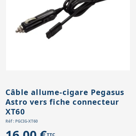
Accessoires pour montures
Pièces détachées
Têtes binocula
Câble allume-cigare Pegasus
Astro vers fiche connecteur
XT60
Réf : PGCIG-XT60
16,00 €
TTC