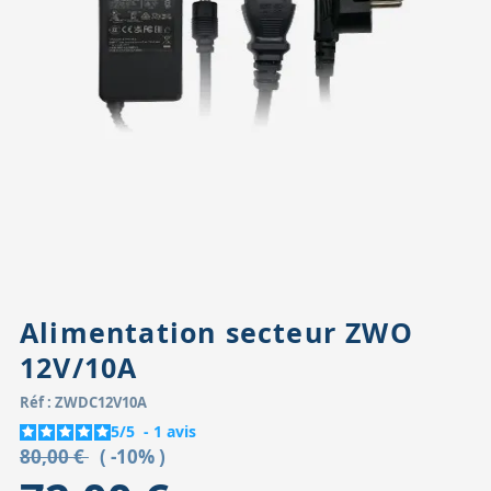
Accessoires pour montures
Pièces détachées
Têtes binocula
Alimentation secteur ZWO
12V/10A
Réf : ZWDC12V10A
5
/
5
-
1
avis
80,00 €
( -10% )