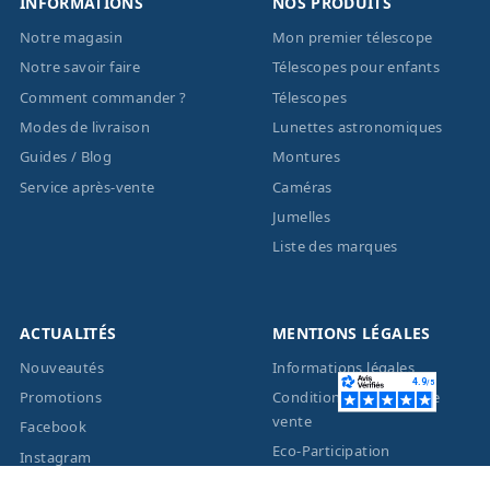
INFORMATIONS
NOS PRODUITS
Notre magasin
Mon premier télescope
Notre savoir faire
Télescopes pour enfants
Comment commander ?
Télescopes
Modes de livraison
Lunettes astronomiques
Guides / Blog
Montures
Service après-vente
Caméras
Jumelles
Liste des marques
ACTUALITÉS
MENTIONS LÉGALES
Nouveautés
Informations légales
Promotions
Conditions générales de
vente
Facebook
Eco-Participation
Instagram
Vos données personnelles