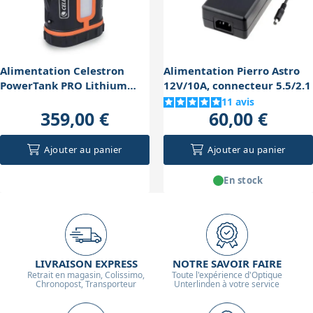
Alimentation Celestron
Alimentation Pierro Astro
PowerTank PRO Lithium
12V/10A, connecteur 5.5/2.1
Ferrite
11
avis
359,00 €
60,00 €
Ajouter au panier
Ajouter au panier
En stock
LIVRAISON EXPRESS
NOTRE SAVOIR FAIRE
Retrait en magasin, Colissimo,
Toute l'expérience d'Optique
Chronopost, Transporteur
Unterlinden à votre service