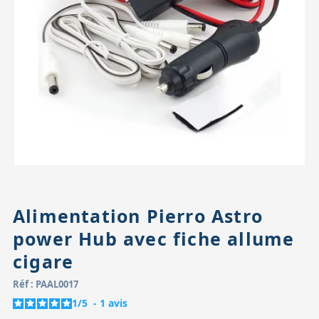
Accessoires pour montures
Pièces détachées
Têtes binocula
Alimentation Pierro Astro
power Hub avec fiche allume
cigare
Réf : PAAL0017
1
/
5
-
1
avis