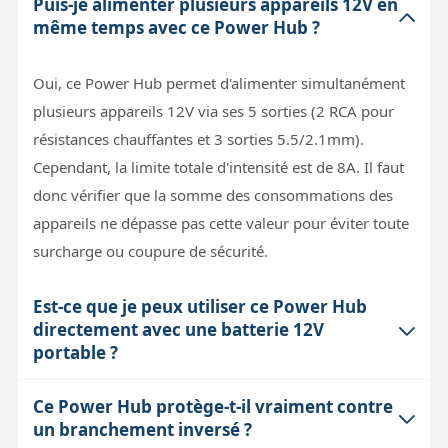
Puis-je alimenter plusieurs appareils 12V en
même temps avec ce Power Hub ?
Oui, ce Power Hub permet d'alimenter simultanément
plusieurs appareils 12V via ses 5 sorties (2 RCA pour
résistances chauffantes et 3 sorties 5.5/2.1mm).
Cependant, la limite totale d'intensité est de 8A. Il faut
donc vérifier que la somme des consommations des
appareils ne dépasse pas cette valeur pour éviter toute
surcharge ou coupure de sécurité.
Est-ce que je peux utiliser ce Power Hub
directement avec une batterie 12V
portable ?
Ce Power Hub protège-t-il vraiment contre
Oui, le Power Hub est conçu pour fonctionner avec une
un branchement inversé ?
source 12V comme une batterie portable. Il offre une