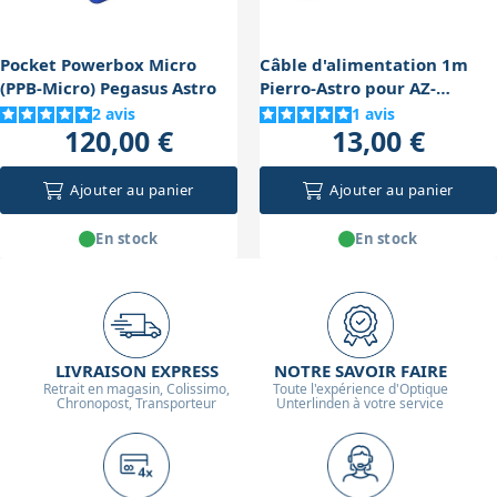
Pocket Powerbox Micro
Câble d'alimentation 1m
(PPB-Micro) Pegasus Astro
Pierro-Astro pour AZ-
EQ5/6/EQ6-R (5.5/2.1mm)
2
avis
1
avis
120,00 €
13,00 €
Ajouter au panier
Ajouter au panier
En stock
En stock
LIVRAISON EXPRESS
NOTRE SAVOIR FAIRE
Retrait en magasin, Colissimo,
Toute l'expérience d'Optique
Chronopost, Transporteur
Unterlinden à votre service