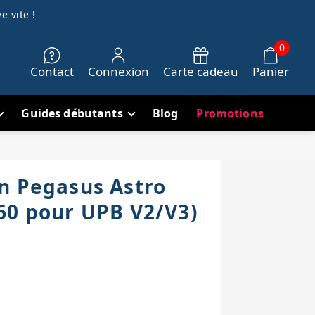
e vite !
0
Contact
Connexion
Carte cadeau
Panier
Guides débutants
Blog
Promotions
n Pegasus Astro
60 pour UPB V2/V3)