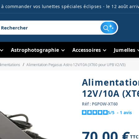
à commander vos lunettes spéciales éclipses - le 12 août arriv
Astrophotographie
Accessoires
Jumelles
limentations
Alimentation Pegasus Astro 12V/10A (XT60 pour UPB V2/V3)
Alimentatio
12V/10A (XT
Réf : PGPOW-XT60
5
/
5
-
1
avis
70,00 €
TTC