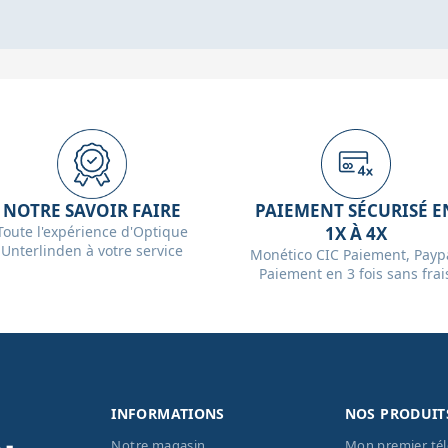
NOTRE SAVOIR FAIRE
PAIEMENT SÉCURISÉ E
Toute l'expérience d'Optique
1X À 4X
Unterlinden à votre service
Monético CIC Paiement, Paypa
Paiement en 3 fois sans frai
INFORMATIONS
NOS PRODUIT
Notre magasin
Mon premier té