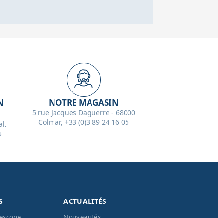
N
NOTRE MAGASIN
5 rue Jacques Daguerre - 68000
Colmar, +33 (0)3 89 24 16 05
l,
s
S
ACTUALITÉS
lescope
Nouveautés