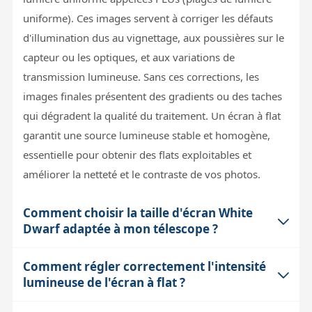
uniforme). Ces images servent à corriger les défauts
d'illumination dus au vignettage, aux poussières sur le
capteur ou les optiques, et aux variations de
transmission lumineuse. Sans ces corrections, les
images finales présentent des gradients ou des taches
qui dégradent la qualité du traitement. Un écran à flat
garantit une source lumineuse stable et homogène,
essentielle pour obtenir des flats exploitables et
améliorer la netteté et le contraste de vos photos.
Comment choisir la taille d'écran White
Dwarf adaptée à mon télescope ?
Comment régler correctement l'intensité
L'écran doit avoir un diamètre lumineux supérieur à
lumineuse de l'écran à flat ?
celui de l'ouverture de votre tube optique pour assurer
une illumination homogène sur toute la surface du