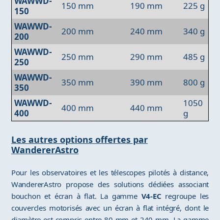
WAWWD-
150 mm
190 mm
225 g
150
WAWWD-
200 mm
240 mm
340 g
200
WAWWD-
250 mm
290 mm
485 g
250
WAWWD-
350 mm
390 mm
800 g
350
WAWWD-
1050
400 mm
440 mm
400
g
Les autres options offertes par
WandererAstro
Pour les observatoires et les télescopes pilotés à distance,
WandererAstro propose des solutions dédiées associant
bouchon et écran à flat. La gamme
V4-EC
regroupe les
couvercles motorisés avec un écran à flat intégré, dont le
diamètre est compris entre 80 mm et 240 mm. La gamme