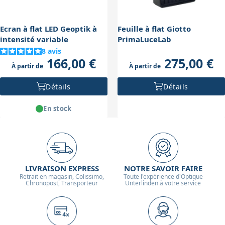
éviter la saturation et s'assurer que l'écran couvre bien
toute l'ouverture du tube.
Ecran à flat LED Geoptik à
Feuille à flat Giotto
intensité variable
PrimaLuceLab
8
avis
166,00 €
275,00 €
À partir de
À partir de
Détails
Détails
En stock
LIVRAISON EXPRESS
NOTRE SAVOIR FAIRE
Retrait en magasin, Colissimo,
Toute l'expérience d'Optique
Chronopost, Transporteur
Unterlinden à votre service