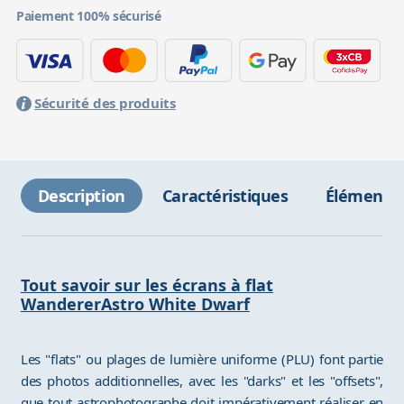
Paiement 100% sécurisé
Sécurité des produits
Description
Caractéristiques
Éléments 
Tout savoir sur les écrans à flat
WandererAstro White Dwarf
Les "flats" ou plages de lumière uniforme (PLU) font partie
des photos additionnelles, avec les "darks" et les "offsets",
que tout astrophotographe doit impérativement réaliser en