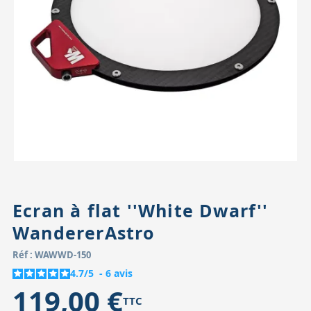
Accessoires pour montures
Pièces détachées
Têtes binocula
Ecran à flat ''White Dwarf''
WandererAstro
Réf : WAWWD-150
4.7
/
5
-
6
avis
119,00 €
TTC