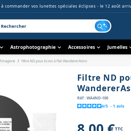
à commander vos lunettes spéciales éclipses - le 12 août arriv
Astrophotographie
Accessoires
Jumelles
l'imagerie
Filtre ND pour écran à Flat WandererAstro
Filtre ND po
WandererAs
Réf : WA4ND-100
4
/
5
-
1
avis
8,00 €
TTC