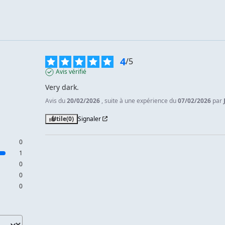
4
/
5
Avis vérifié
Very dark.
Avis du
20/02/2026
, suite à une expérience du
07/02/2026
par
Utile
(0)
Signaler
0
1
0
0
0