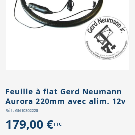
Accessoires pour montures
Pièces détachées
Têtes binocula
Feuille à flat Gerd Neumann
Aurora 220mm avec alim. 12v
Réf : GN10302220
179,00 €
TTC