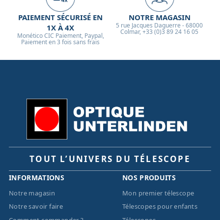
PAIEMENT SÉCURISÉ EN
NOTRE MAGASIN
5 rue Jacques Daguerre - 68000
1X À 4X
Colmar, +33 (0)3 89 24 16 05
Monético CIC Paiement, Paypal,
Paiement en 3 fois sans frais
TOUT L’UNIVERS DU TÉLESCOPE
INFORMATIONS
NOS PRODUITS
Notre magasin
Mon premier télescope
Notre savoir faire
Télescopes pour enfants
Comment commander ?
Télescopes