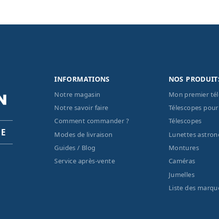
INFORMATIONS
NOS PRODUIT
Notre magasin
Mon premier té
Notre savoir faire
Télescopes pour
Comment commander ?
Télescopes
PE
Modes de livraison
Lunettes astro
Guides / Blog
Montures
Service après-vente
Caméras
Jumelles
Liste des marqu