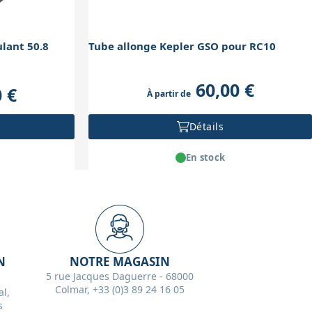
lant 50.8
Tube allonge Kepler GSO pour RC10
60,00 €
 €
À partir de
Détails
En stock
N
NOTRE MAGASIN
5 rue Jacques Daguerre - 68000
Colmar, +33 (0)3 89 24 16 05
l,
s