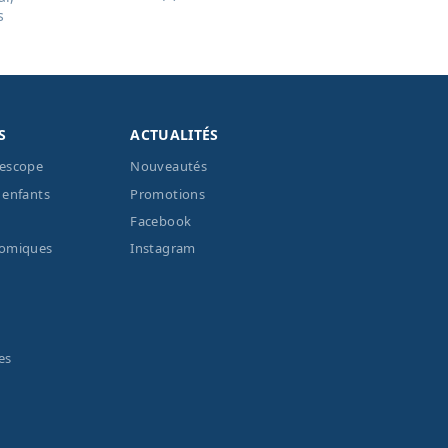
s
S
ACTUALITÉS
lescope
Nouveautés
 enfants
Promotions
Facebook
nomiques
Instagram
es