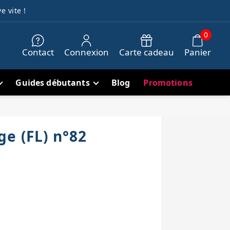
e vite !
0
Contact
Connexion
Carte cadeau
Panier
Guides débutants
Blog
Promotions
ge (FL) n°82
h