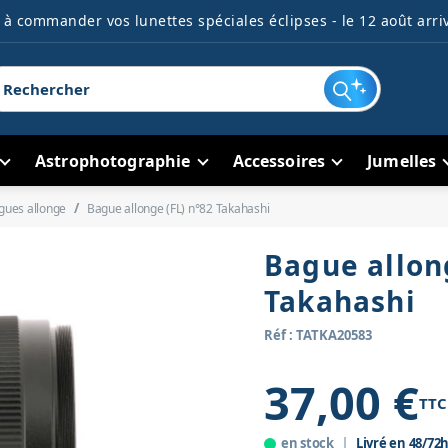
à commander vos lunettes spéciales éclipses - le 12 août arriv
Astrophotographie
Accessoires
Jumelles
gues allonge
Bague allonge (FL) n°82 Takahashi
Bague allon
Takahashi
Réf : TATKA20583
37,00 €
TTC
en stock
Livré en 48/72