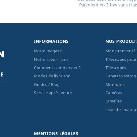
Paiement en 3 fois sans frai
INFORMATIONS
NOS PRODUIT
Notre magasin
Mon premier té
Notre savoir faire
Télescopes pour
Comment commander ?
Télescopes
PE
Modes de livraison
Lunettes astro
Guides / Blog
Montures
Service après-vente
Caméras
Jumelles
Liste des marqu
MENTIONS LÉGALES