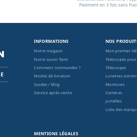
Paiement en 3 fois sans frai
INFORMATIONS
NOS PRODUIT
Notre magasin
Mon premier té
Notre savoir faire
Télescopes pour
Comment commander ?
Télescopes
PE
Modes de livraison
Lunettes astro
Guides / Blog
Montures
Service après-vente
Caméras
Jumelles
Liste des marqu
MENTIONS LÉGALES