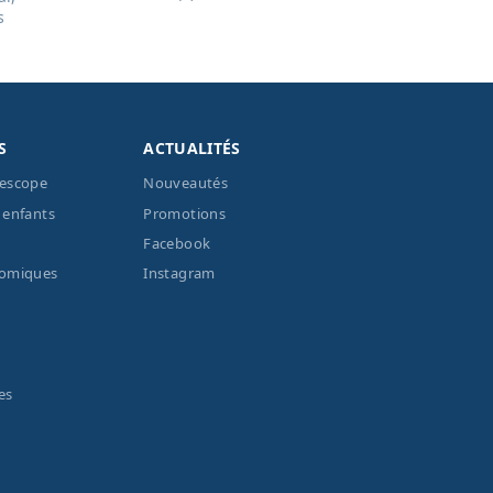
s
S
ACTUALITÉS
lescope
Nouveautés
 enfants
Promotions
Facebook
nomiques
Instagram
es