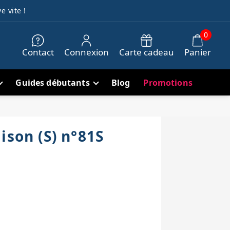
e vite !
0
Contact
Connexion
Carte cadeau
Panier
Guides débutants
Blog
Promotions
ison (S) n°81S
h