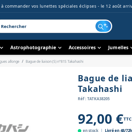
à commander vos lunettes spéciales éclipses - le 12 août arriv
Astrophotographie
Accessoires
Jumelles
gues allonge
Bague de liaison (S) n°81S Takahashi
Bague de lia
Takahashi
Réf : TATKA38205
92,00 €
TTC
en stock
Livré en 48/72