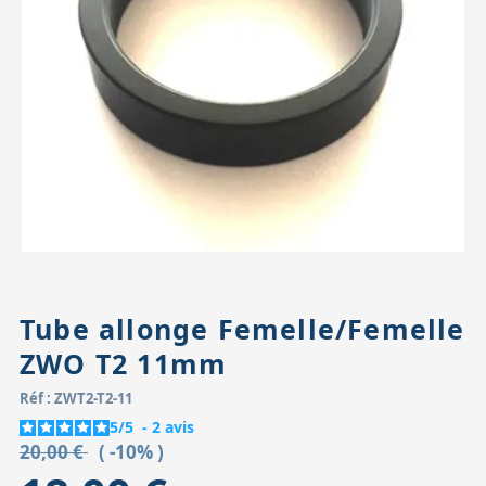
Accessoires pour montures
Pièces détachées
Têtes binocula
Tube allonge Femelle/Femelle
ZWO T2 11mm
Réf : ZWT2-T2-11
5
/
5
-
2
avis
20,00 €
( -10% )