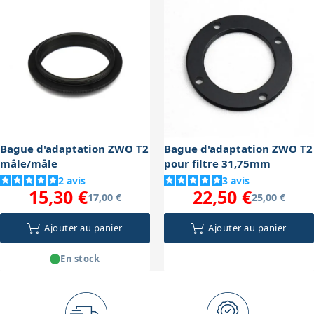
netteté. En revanche, un mauvais réglage de l'épaisseur
totale (trop ou pas assez d'allonge) peut entraîner un
flou ou des aberrations optiques.
Bague d'adaptation ZWO T2
Bague d'adaptation ZWO T2
mâle/mâle
pour filtre 31,75mm
2
avis
3
avis
15,30 €
22,50 €
17,00 €
25,00 €
Ajouter au panier
Ajouter au panier
En stock