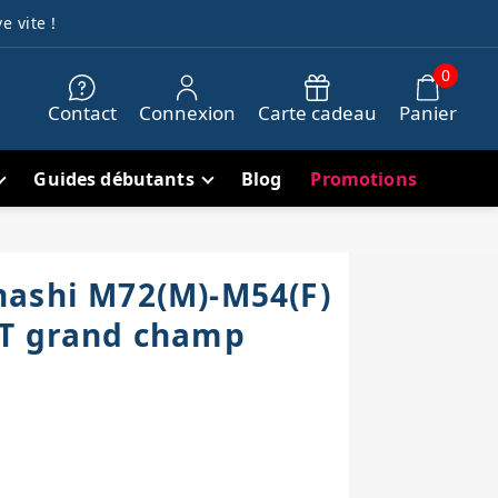
e vite !
0
Contact
Connexion
Carte cadeau
Panier
Guides débutants
Blog
Promotions
ashi M72(M)-M54(F)
 T grand champ
h