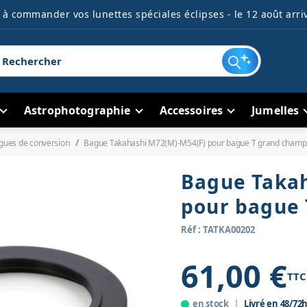
à commander vos lunettes spéciales éclipses - le 12 août arriv
Astrophotographie
Accessoires
Jumelles
gues de conversion
Bague Takahashi M72(M)-M54(F) pour bague T grand champ
Bague Takah
pour bague
Réf : TATKA00202
61,00 €
TTC
en stock
Livré en 48/72