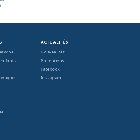
s
S
ACTUALITÉS
lescope
Nouveautés
 enfants
Promotions
Facebook
nomiques
Instagram
es