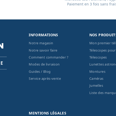
Paiement en 3 fois sans frai
INFORMATIONS
NOS PRODUIT
Notre magasin
Mon premier té
Notre savoir faire
Télescopes pour
Comment commander ?
Télescopes
PE
Modes de livraison
Lunettes astro
Guides / Blog
Montures
Service après-vente
Caméras
Jumelles
Liste des marqu
MENTIONS LÉGALES