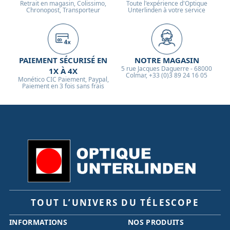
Retrait en magasin, Colissimo,
Toute l'expérience d'Optique
Chronopost, Transporteur
Unterlinden à votre service
PAIEMENT SÉCURISÉ EN
NOTRE MAGASIN
5 rue Jacques Daguerre - 68000
1X À 4X
Colmar, +33 (0)3 89 24 16 05
Monético CIC Paiement, Paypal,
Paiement en 3 fois sans frais
TOUT L’UNIVERS DU TÉLESCOPE
INFORMATIONS
NOS PRODUITS