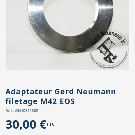
Accessoires pour montures
Pièces détachées
Têtes binocula
Adaptateur Gerd Neumann
filetage M42 EOS
Réf : GN10311302
30,00 €
TTC