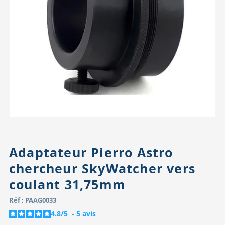
Accessoires pour montures
Pièces détachées
Têtes binocula
Adaptateur Pierro Astro
chercheur SkyWatcher vers
coulant 31,75mm
Réf : PAAG0033
4.8
/
5
-
5
avis