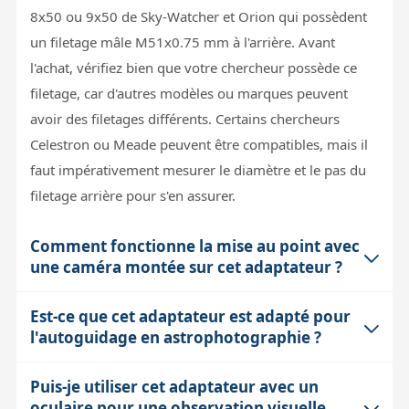
8x50 ou 9x50 de Sky-Watcher et Orion qui possèdent
un filetage mâle M51x0.75 mm à l'arrière. Avant
l'achat, vérifiez bien que votre chercheur possède ce
filetage, car d'autres modèles ou marques peuvent
avoir des filetages différents. Certains chercheurs
Celestron ou Meade peuvent être compatibles, mais il
faut impérativement mesurer le diamètre et le pas du
filetage arrière pour s'en assurer.
Comment fonctionne la mise au point avec
une caméra montée sur cet adaptateur ?
Est-ce que cet adaptateur est adapté pour
La mise au point s'effectue en agissant sur le système
l'autoguidage en astrophotographie ?
de mise au point du chercheur, généralement situé à
l'avant au niveau de l'objectif. L'adaptateur permet de
Puis-je utiliser cet adaptateur avec un
Oui, cet adaptateur permet de transformer votre
fixer la caméra au standard 31,75 mm, mais la distance
oculaire pour une observation visuelle