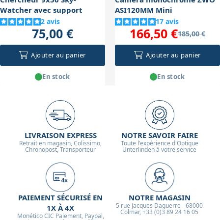
Watcher avec support
ASI120MM Mini
2
avis
17
avis
75,00 €
166,50 €
185,00 €
Ajouter au panier
Ajouter au panier
En stock
En stock
LIVRAISON EXPRESS
NOTRE SAVOIR FAIRE
Retrait en magasin, Colissimo,
Toute l'expérience d'Optique
Chronopost, Transporteur
Unterlinden à votre service
PAIEMENT SÉCURISÉ EN
NOTRE MAGASIN
5 rue Jacques Daguerre - 68000
1X À 4X
Colmar, +33 (0)3 89 24 16 05
Monético CIC Paiement, Paypal,