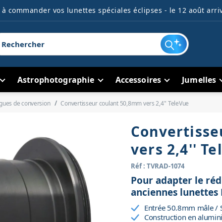
à commander vos lunettes spéciales éclipses - le 12 août arriv
Astrophotographie
Accessoires
Jumelles
gues de conversion
Convertisseur coulant 50,8mm vers 2,4'' TeleVue
Convertisse
vers 2,4'' T
Réf : TVRAD-1074
Pour adapter le réd
anciennes lunettes 
Entrée 50.8mm mâle / S
Construction en alumin