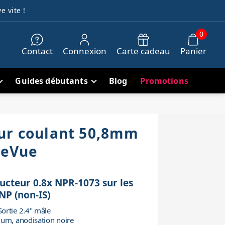
e vite !
0
Contact
Connexion
Carte cadeau
Panier
Guides débutants
Blog
Promotions
ur coulant 50,8mm
eleVue
ucteur 0.8x NPR-1073 sur les
NP (non-IS)
ortie 2.4" mâle
ium, anodisation noire