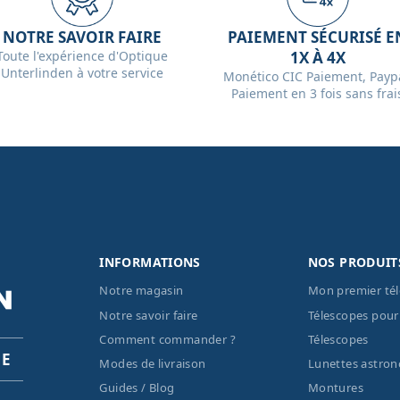
NOTRE SAVOIR FAIRE
PAIEMENT SÉCURISÉ E
Toute l'expérience d'Optique
1X À 4X
Unterlinden à votre service
Monético CIC Paiement, Paypa
Paiement en 3 fois sans frai
INFORMATIONS
NOS PRODUIT
Notre magasin
Mon premier té
Notre savoir faire
Télescopes pour
Comment commander ?
Télescopes
PE
Modes de livraison
Lunettes astro
Guides / Blog
Montures