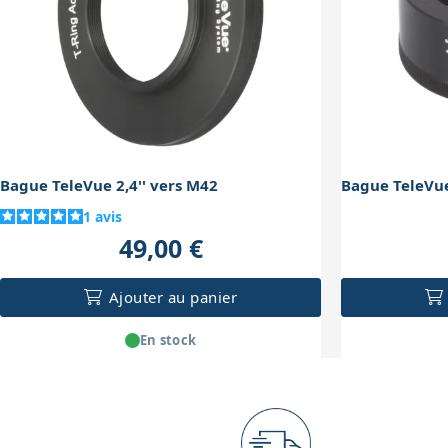
Bague TeleVue 2,4'' vers M42
Bague TeleVue
1
avis
49,00 €
Ajouter au panier
En stock