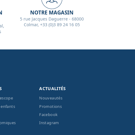
N
NOTRE MAGASIN
5 rue Jacques Daguerre - 68000
Colmar, +33 (0)3 89 24 16 05
l,
s
S
ACTUALITÉS
lescope
Nouveautés
 enfants
Promotions
Facebook
nomiques
Instagram