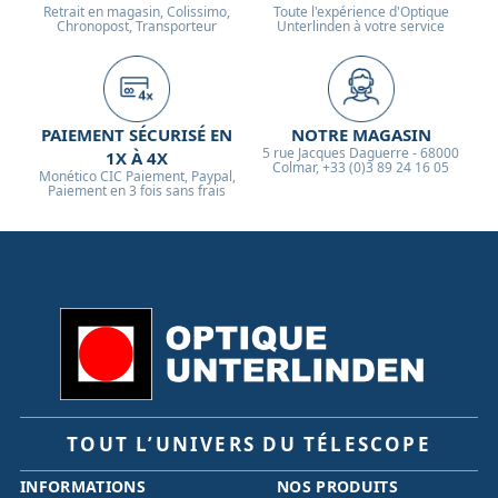
Retrait en magasin, Colissimo,
Toute l'expérience d'Optique
Chronopost, Transporteur
Unterlinden à votre service
PAIEMENT SÉCURISÉ EN
NOTRE MAGASIN
5 rue Jacques Daguerre - 68000
1X À 4X
Colmar, +33 (0)3 89 24 16 05
Monético CIC Paiement, Paypal,
Paiement en 3 fois sans frais
TOUT L’UNIVERS DU TÉLESCOPE
INFORMATIONS
NOS PRODUITS