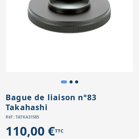
Accessoires pour montures
Pièces détachées
Têtes binocula
Bague de liaison n°83
Takahashi
Réf : TATKA31585
110,00 €
TTC