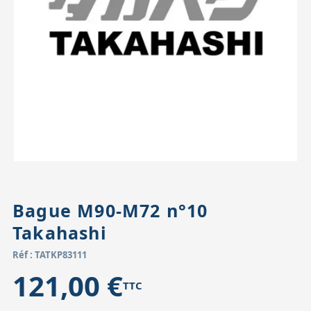
Accessoires pour montures
Pièces détachées
Têtes binocula
Bague M90-M72 n°10
Takahashi
Réf : TATKP83111
121,00 €
TTC