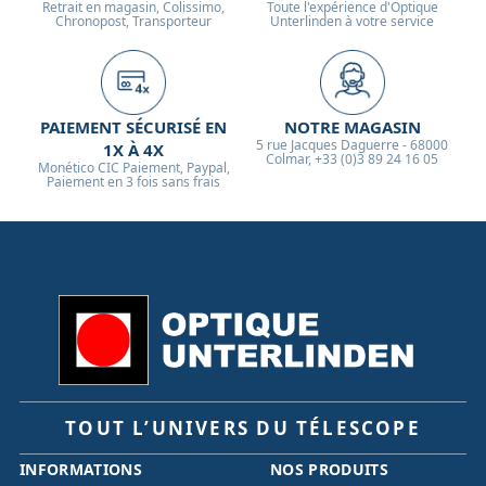
Retrait en magasin, Colissimo,
Toute l'expérience d'Optique
Chronopost, Transporteur
Unterlinden à votre service
PAIEMENT SÉCURISÉ EN
NOTRE MAGASIN
5 rue Jacques Daguerre - 68000
1X À 4X
Colmar, +33 (0)3 89 24 16 05
Monético CIC Paiement, Paypal,
Paiement en 3 fois sans frais
TOUT L’UNIVERS DU TÉLESCOPE
INFORMATIONS
NOS PRODUITS