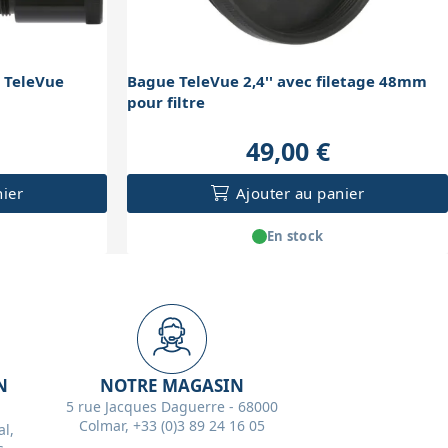
' TeleVue
Bague TeleVue 2,4'' avec filetage 48mm
pour filtre
49,00 €
nier
Ajouter au panier
En stock
N
NOTRE MAGASIN
5 rue Jacques Daguerre - 68000
Colmar, +33 (0)3 89 24 16 05
l,