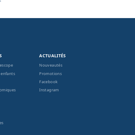
s
S
ACTUALITÉS
lescope
Nouveautés
 enfants
Promotions
Facebook
nomiques
Instagram
es