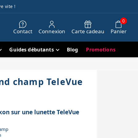
e vite !
0
Contact
Connexion
Carte cadeau
Panier
Guides débutants
Blog
Promotions
and champ TeleVue
kon sur une lunette TeleVue
hamp
m