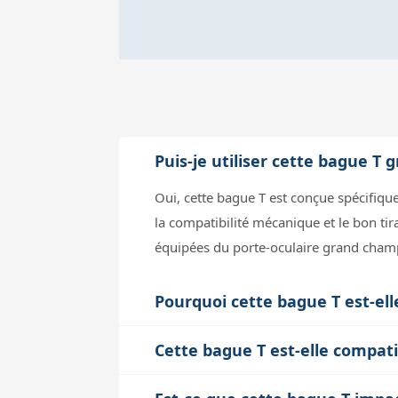
Puis-je utiliser cette bague 
Oui, cette bague T est conçue spécifique
la compatibilité mécanique et le bon ti
équipées du porte-oculaire grand cham
Pourquoi cette bague T est-ell
La bague est élargie de 25 % pour éviter
Cette bague T est-elle compat
produire avec les bagues T classiques t
Cette bague est principalement conçue pou
lunettes avec un porte-oculaire 2.4". C