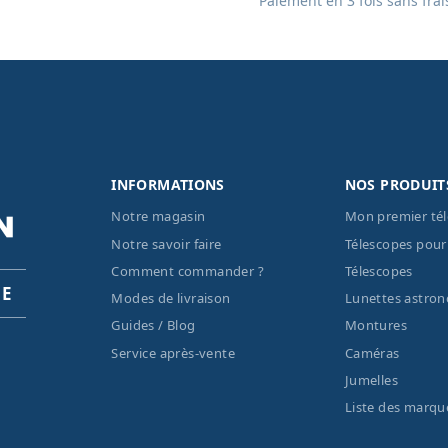
Paiement en 3 fois sans frai
INFORMATIONS
NOS PRODUIT
Notre magasin
Mon premier té
Notre savoir faire
Télescopes pour
Comment commander ?
Télescopes
PE
Modes de livraison
Lunettes astro
Guides / Blog
Montures
Service après-vente
Caméras
Jumelles
Liste des marqu