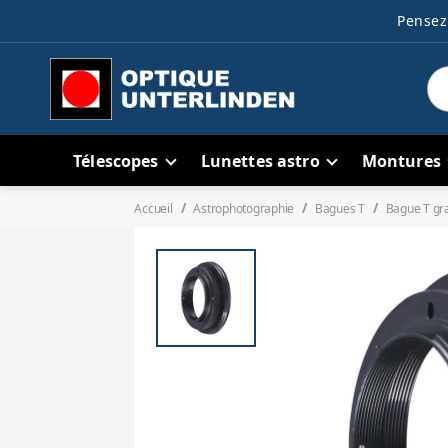
Pensez 
Télescopes
Lunettes astro
Montures
Accueil
Astrophotographie
Bagues T
Bague T gr