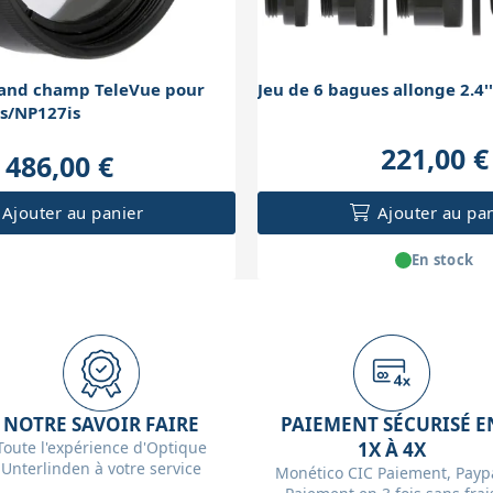
rand champ TeleVue pour
Jeu de 6 bagues allonge 2.4'
s/NP127is
221,00 €
486,00 €
Ajouter au panier
Ajouter au pa
En stock
NOTRE SAVOIR FAIRE
PAIEMENT SÉCURISÉ E
Toute l'expérience d'Optique
1X À 4X
Unterlinden à votre service
Monético CIC Paiement, Paypa