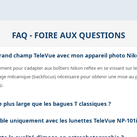
FAQ - FOIRE AUX QUESTIONS
T grand champ TeleVue avec mon appareil photo Nik
ment pour s'adapter aux boîtiers Nikon reflex en se vissant sur le
rage mécanique (backfocus) nécessaire pour obtenir une mise au p
p.
e plus large que les bagues T classiques ?
 le vignettage optique, c’est-à-dire la perte de lumière sur les bo
ible uniquement avec les lunettes TeleVue NP-101i
rop étroites lorsque l’on utilise des correcteurs grand champ Te
r les lunettes TeleVue de la série NP-IS qui utilisent le porte-ocul
ette conception élargie permet d’exploiter pleinement le champ op