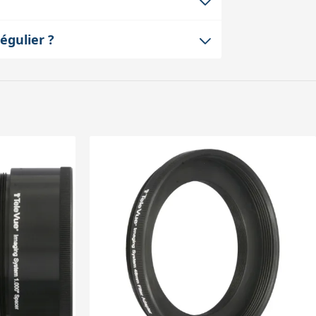
essoires soient adaptés. Elle n'est pas
ependant, son design élargi permet
égulier ?
le garantit aussi le respect du tirage
'usure et aux manipulations répétées.
our ne pas déséquilibrer votre montage.