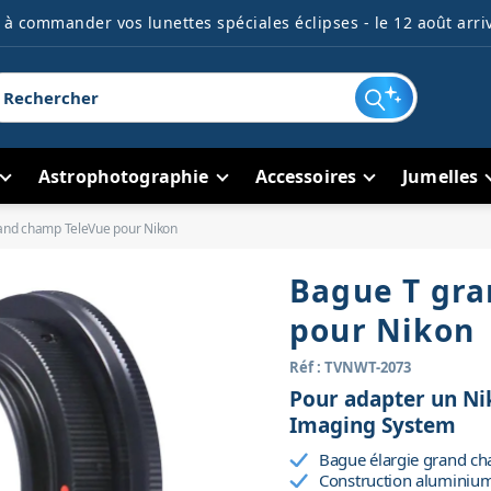
à commander vos lunettes spéciales éclipses - le 12 août arriv
Astrophotographie
Accessoires
Jumelles
and champ TeleVue pour Nikon
Bague T gr
pour Nikon
Réf : TVNWT-2073
Pour adapter un Ni
Imaging System
Bague élargie grand c
Construction aluminiu