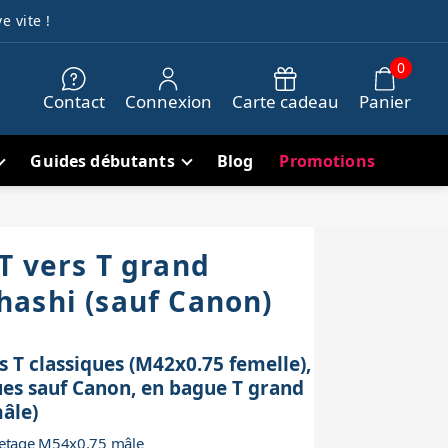
e vite !
0
Contact
Connexion
Carte cadeau
Panier
Guides débutants
Blog
Promotions
T vers T grand
ashi (sauf Canon)
s T classiques (M42x0.75 femelle),
ues sauf Canon, en bague T grand
âle)
iletage M54x0.75 mâle