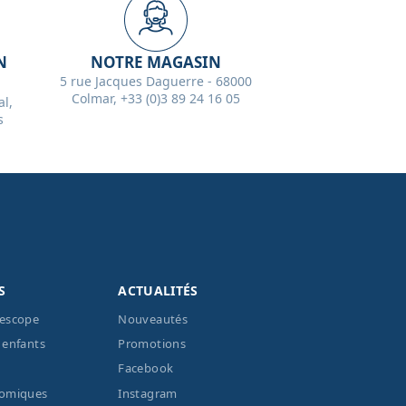
N
NOTRE MAGASIN
5 rue Jacques Daguerre - 68000
Colmar, +33 (0)3 89 24 16 05
l,
s
S
ACTUALITÉS
lescope
Nouveautés
 enfants
Promotions
Facebook
nomiques
Instagram