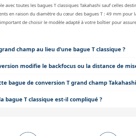
e avec toutes les bagues T classiques Takahashi sauf celles destin
ents en raison du diamètre du cœur des bagues T : 49 mm pour 
 important de choisir le modèle adapté à votre boîtier pour assu
 grand champ au lieu d'une bague T classique ?
etage plus large (M54x0.75 contre M42x0.75 classique) ce qui pe
ersion modifie le backfocus ou la distance de mis
ts ou d’accessoires optiques plus volumineux. Cela signifie qu’o
çue pour conserver la distance mécanique standard de 55 mm entre
n point crucial en astrophotographie avec des capteurs plein fo
cette bague de conversion T grand champ Takahashi
orrecte avec les optiques Takahashi et les accessoires compatibles
terne M48x0.75 qui permet de visser directement des filtres au c
t ou de qualité d’image liés à une distance mécanique incorrecte.
 bague T classique est-il compliqué ?
use, des filtres à bande étroite ou des filtres IR/UV sans ajouter 
 Il suffit de dévisser les trois petites vis latérales qui maintienn
act.
ar la bague de conversion grand champ. Cette opération ne nécessi
rantissant ainsi un assemblage propre et stable.