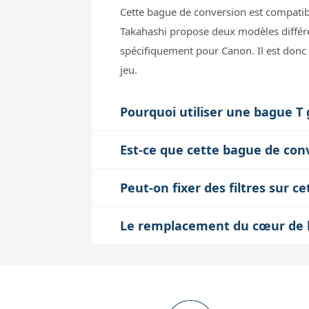
Cette bague de conversion est compatibl
Takahashi propose deux modèles différ
spécifiquement pour Canon. Il est donc
jeu.
Pourquoi utiliser une bague T
La bague T grand champ dispose d’un fil
Est-ce que cette bague de conv
l’utilisation de capteurs grands forma
Non, cette bague de conversion est con
sans perte de lumière sur les bords, u
Peut-on fixer des filtres sur 
essentiel pour garder la mise au point c
Oui, cette bague possède un filetage in
qui évite les problèmes de mise au poin
Le remplacement du cœur de la
insérer des filtres anti-pollution lumine
Non, le montage est simple et accessible.
maintenant un montage solide et comp
retirer ce noyau puis de le remplacer p
modifie pas la structure de la bague, ga