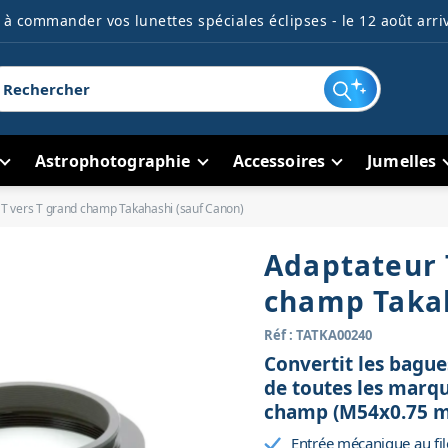
à commander vos lunettes spéciales éclipses - le 12 août arriv
Astrophotographie
Accessoires
Jumelles
 T vers T grand champ Takahashi (sauf Canon)
Adaptateur 
champ Takah
Réf : TATKA00240
Convertit les bague
de toutes les marq
champ (M54x0.75 m
Entrée mécanique au f