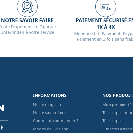
NOTRE SAVOIR FAIRE
PAIEMENT SÉCURISÉ E
Toute l'expérience d'Optique
1X À 4X
Unterlinden à votre service
Monético CIC Paiement, Paypa
Paiement en 3 fois sans frai
INFORMATIONS
NOS PRODUIT
Notre magasin
Mon premier té
Notre savoir faire
Télescopes pour
Comment commander ?
Télescopes
PE
Modes de livraison
Lunettes astro