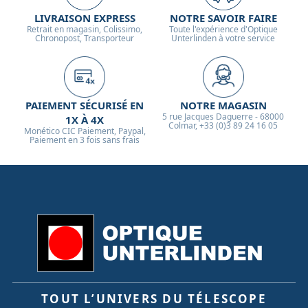
LIVRAISON EXPRESS
NOTRE SAVOIR FAIRE
Retrait en magasin, Colissimo,
Toute l'expérience d'Optique
Chronopost, Transporteur
Unterlinden à votre service
PAIEMENT SÉCURISÉ EN
NOTRE MAGASIN
5 rue Jacques Daguerre - 68000
1X À 4X
Colmar, +33 (0)3 89 24 16 05
Monético CIC Paiement, Paypal,
Paiement en 3 fois sans frais
TOUT L’UNIVERS DU TÉLESCOPE