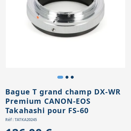
Accessoires pour montures
Pièces détachées
Têtes binocula
Bague T grand champ DX-WR
Premium CANON-EOS
Takahashi pour FS-60
Réf : TATKA20245