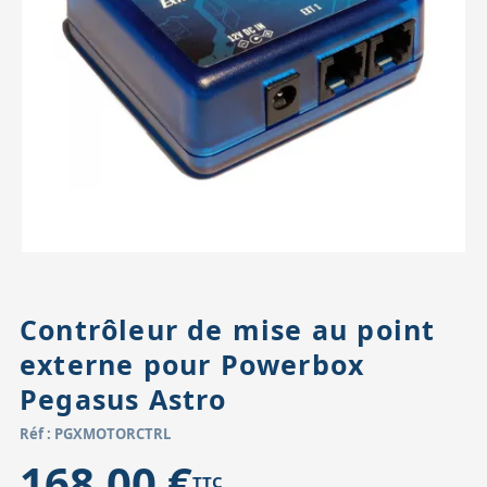
Accessoires pour montures
Pièces détachées
Têtes binocula
Contrôleur de mise au point
externe pour Powerbox
Pegasus Astro
Réf : PGXMOTORCTRL
168,00 €
TTC