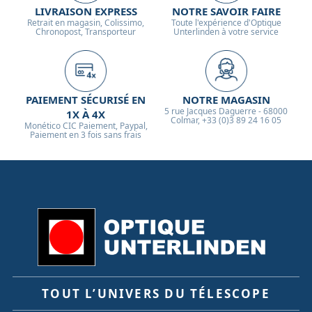
LIVRAISON EXPRESS
NOTRE SAVOIR FAIRE
Retrait en magasin, Colissimo,
Toute l'expérience d'Optique
Chronopost, Transporteur
Unterlinden à votre service
PAIEMENT SÉCURISÉ EN
NOTRE MAGASIN
5 rue Jacques Daguerre - 68000
1X À 4X
Colmar, +33 (0)3 89 24 16 05
Monético CIC Paiement, Paypal,
Paiement en 3 fois sans frais
TOUT L’UNIVERS DU TÉLESCOPE