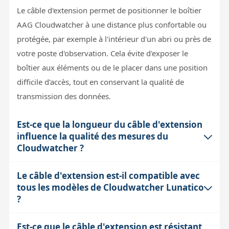
Le câble d'extension permet de positionner le boîtier
AAG Cloudwatcher à une distance plus confortable ou
protégée, par exemple à l'intérieur d'un abri ou près de
votre poste d'observation. Cela évite d'exposer le
boîtier aux éléments ou de le placer dans une position
difficile d'accès, tout en conservant la qualité de
transmission des données.
Est-ce que la longueur du câble d'extension
influence la qualité des mesures du
Cloudwatcher ?
Le câble d'extension est-il compatible avec
Dans une certaine limite, un câble plus long peut
tous les modèles de Cloudwatcher Lunatico
entraîner une légère atténuation ou des interférences,
?
mais les câbles fournis pour le Cloudwatcher sont
conçus pour minimiser ces effets sur des distances
Est-ce que le câble d'extension est résistant
Oui, les câbles d'extension proposés sont