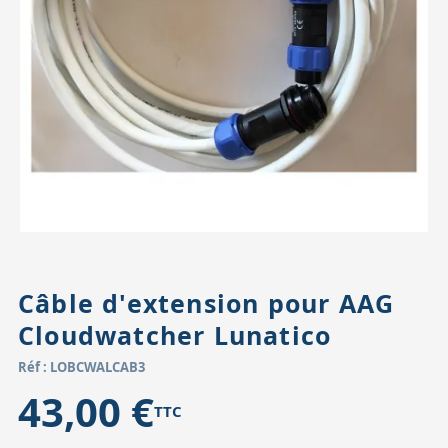
Accessoires pour montures
Pièces détachées
Têtes binocula
Câble d'extension pour AAG
Cloudwatcher Lunatico
Réf : LOBCWALCAB3
43,00 €
TTC