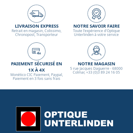
LIVRAISON EXPRESS
NOTRE SAVOIR FAIRE
Retrait en magasin, Colissimo,
Toute l'expérience d'Optique
Chronopost, Transporteur
Unterlinden à votre service
PAIEMENT SÉCURISÉ EN
NOTRE MAGASIN
5 rue Jacques Daguerre - 68000
1X À 4X
Colmar, +33 (0)3 89 24 16 05
Monético CIC Paiement, Paypal,
Paiement en 3 fois sans frais