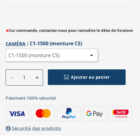
Accessoires pour montures
Pièces détachées
Têtes binocula
×
Sur commande, contactez-nous pour connaître le délai de livraison
:
C1-1500 (monture CS)
CAMÉRA
Ajouter au panier
Paiement 100% sécurisé
Sécurité des produits