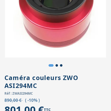
Accessoires pour montures
Pièces détachées
Têtes binocula
Caméra couleurs ZWO
ASI294MC
Réf : ZWASI294MC
890,00 €
( -10% )
801,00 €
TTC