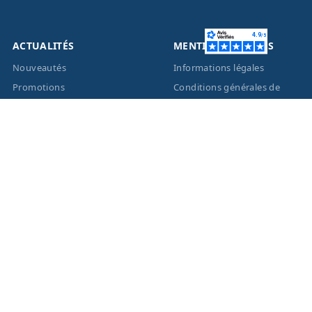
ACTUALITÉS
MENTIONS LÉGALES
Nouveautés
Informations légales
Promotions
Conditions générales de
vente
Facebook
Eco-Participation
Instagram
Vos données personnelles
© 2026 - Création site
internet
BWAgence
- Tous
droits réservés Optique