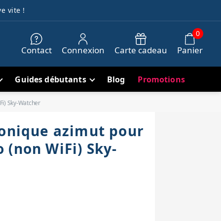
e vite !
0
Contact
Connexion
Carte cadeau
Panier
Guides débutants
Blog
Promotions
Fi) Sky-Watcher
ronique azimut pour
 (non WiFi) Sky-