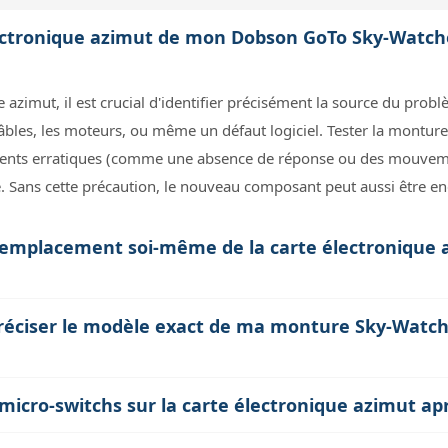
lectronique azimut de mon Dobson GoTo Sky-Watch
e azimut, il est crucial d'identifier précisément la source du pr
les, les moteurs, ou même un défaut logiciel. Tester la monture 
ents erratiques (comme une absence de réponse ou des mouvemen
te. Sans cette précaution, le nouveau composant peut aussi être
u remplacement soi-même de la carte électronique
ue azimut nécessite une manipulation précise. Sans expérience, 
réciser le modèle exact de ma monture Sky-Watcher
 polarités ou si les branchements sont incorrects. De plus, l'abse
e ne s'applique pas, ce qui peut entraîner un surcoût. Il est conse
s réglages spécifiques, notamment au niveau des micro-switchs 
il pour éviter ces écueils.
s micro-switchs sur la carte électronique azimut 
nt des moteurs et la précision des mouvements. En fournissant le
rupteurs qui configurent le comportement des moteurs et la détect