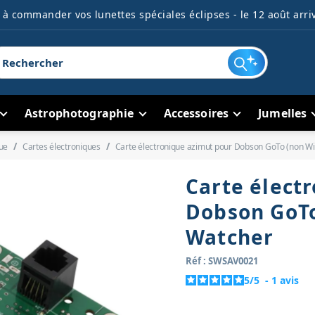
à commander vos lunettes spéciales éclipses - le 12 août arriv
Astrophotographie
Accessoires
Jumelles
ue
Cartes électroniques
Carte électronique azimut pour Dobson GoTo (non Wi
Carte élect
Dobson GoTo
Watcher
Réf : SWSAV0021
5
/
5
-
1
avis