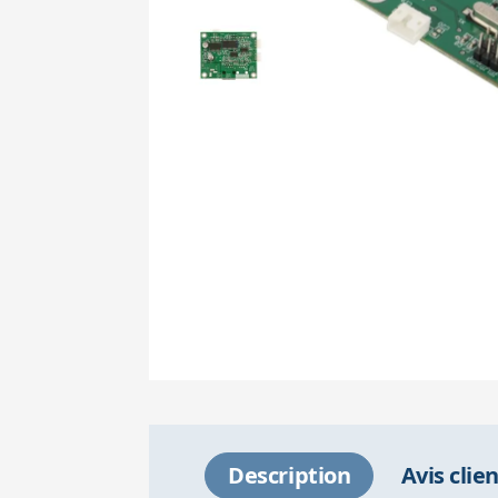
Description
Avis clie