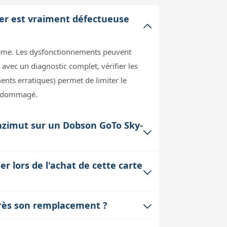
er est vraiment défectueuse
oblème. Les dysfonctionnements peuvent
avec un diagnostic complet, vérifier les
ts erratiques) permet de limiter le
 endommagé.
 azimut sur un Dobson GoTo Sky-
on risque d'endommager la nouvelle
 lors de l'achat de cette carte
nce de notice et de schéma complique
illé de documenter chaque étape (photos
intégrés dans la carte électronique.
après son remplacement ?
 modèle exact, le fournisseur peut
ion des positions. Leur réglage est