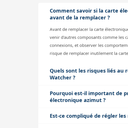
Comment savoir si la carte é
avant de la remplacer ?
Avant de remplacer la carte électroniqu
venir d'autres composants comme les câb
connexions, et observer les comportem
risque de remplacer inutilement la car
Quels sont les risques liés a
Watcher ?
Le remplacement de la carte électroniq
Pourquoi est-il important de p
carte, surtout si on ne respecte pas les
électronique azimut ?
l'opération. En cas d'erreur, la garanti
Chaque modèle de monture peut avoir de
des branchements) et de demander conse
Est-ce compliqué de régler le
Ces réglages influencent le comporteme
Les micro-switchs sont des petits inter