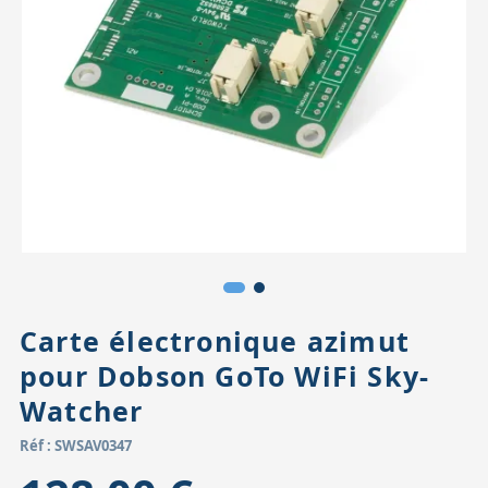
Accessoires pour montures
Pièces détachées
Têtes binocula
Carte électronique azimut
pour Dobson GoTo WiFi Sky-
Watcher
Réf : SWSAV0347