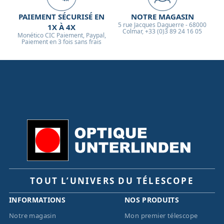
pour la monture concernée.
PAIEMENT SÉCURISÉ EN
NOTRE MAGASIN
5 rue Jacques Daguerre - 68000
1X À 4X
Colmar, +33 (0)3 89 24 16 05
Monético CIC Paiement, Paypal,
Paiement en 3 fois sans frais
TOUT L’UNIVERS DU TÉLESCOPE
INFORMATIONS
NOS PRODUITS
Notre magasin
Mon premier télescope