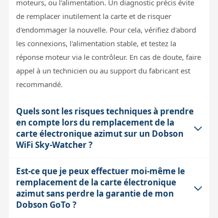
moteurs, ou l'alimentation. Un diagnostic précis évite
de remplacer inutilement la carte et de risquer
d'endommager la nouvelle. Pour cela, vérifiez d'abord
les connexions, l'alimentation stable, et testez la
réponse moteur via le contrôleur. En cas de doute, faire
appel à un technicien ou au support du fabricant est
recommandé.
Quels sont les risques techniques à prendre
en compte lors du remplacement de la
carte électronique azimut sur un Dobson
WiFi Sky-Watcher ?
Est-ce que je peux effectuer moi-même le
Le remplacement de la carte électronique nécessite une
remplacement de la carte électronique
manipulation précise car une erreur de branchement
azimut sans perdre la garantie de mon
peut endommager irrémédiablement la carte mère. La
Dobson GoTo ?
carte contient des micro-switches qui doivent être