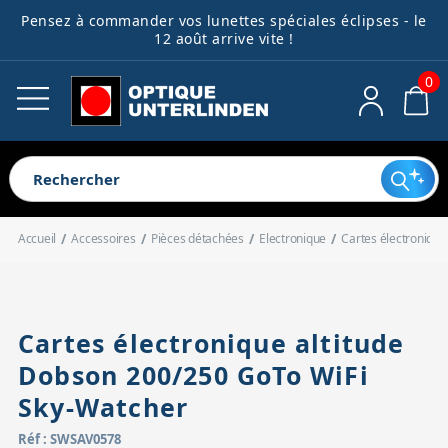
Pensez à commander vos lunettes spéciales éclipses - le
Télescopes
Lunettes astro
Montures
Astrophotographie
Accessoires
Jumelles
Guides débutants
Ocul
Acce
Filt
Acce
Acce
Acce
Bibl
Spec
Pièc
12 août arrive vite !
opti
méc
élec
dive
0
Voir tout
Voir tout
Voir tout
Voir tout
Voir tout
Voir tout
Voir tout
Voir tout
Voir tout
Voir tout
Voir tout
Voir tout
Voir tout
Voir tout
Voir tout
Voir tout
Télescopes pour enfants
Lunettes pour débutant
Montures harmoniques
Caméras
Oculaires
Jumelles astronomiques
Télescope ou lunette ?
Oculaires clas
Filtres antipol
Cartes
Spectroscope
Electronique
Extendeurs de
Systèmes de m
Alimentations
Outils de coll
Télescopes pour débutant
Lunettes complètes
Montures équatoriales
Roues à filtres
Accessoires optiques
Longues-vues terrestres
Quel télescope choisir pour un
Oculaires à g
Filtres lunaire
Livres
Accessoires d
Mécanique
Renvois coudé
Portes-oculair
Boîtiers de 
Dispositifs an
Télescopes automatisés
Tubes optiques de lunettes
Montures azimutales
Systèmes de guidage
Filtres
Jumelles compactes
enfant ?
Oculaires réti
Filtres colorés
Accueil
Accessoires
Pièces détachées
Electronique
Cartes électronique
Télescopes complets
Lunettes d'observation solaire
Motorisations
Bagues T
Accessoires mécaniques
Jumelles animalières
1er télescope : Tout savoir pour
Chercheurs
Bagues de con
Connectique
Accessoires d
Oculaires spé
Filtres solaires
Télescopes Dobson
Colliers
Adaptateurs photo
Accessoires électroniques
Jumelles de loisirs
bien débuter
Réducteurs de
Bagues allong
Valises et sacs
Accessoires po
Filtres pour l'
Cartes électronique altitude
Tubes optiques de télescope
Queues d'aronde
Autres accessoires pour l'imagerie
Accessoires divers
Accessoires pour jumelles
Télescopes : Guide d'achat
Correcteurs o
Support pour 
Filtres spéciau
Dobson 200/250 GoTo WiFi
Trépieds
Bibliothèque
complet
Sky-Watcher
Miroirs
Trépieds photo
Réf : SWSAV0578
Contrepoids
Spectroscopie
Redresseurs t