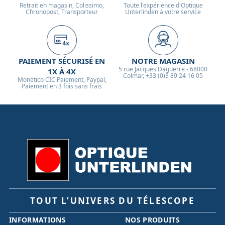
Retrait en magasin, Colissimo,
Toute l'expérience d'Optique
Chronopost, Transporteur
Unterlinden à votre service
PAIEMENT SÉCURISÉ EN
NOTRE MAGASIN
5 rue Jacques Daguerre - 68000
1X À 4X
Colmar, +33 (0)3 89 24 16 05
Monético CIC Paiement, Paypal,
Paiement en 3 fois sans frais
TOUT L’UNIVERS DU TÉLESCOPE
INFORMATIONS
NOS PRODUITS