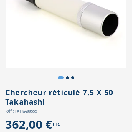
Accessoires pour montures
Pièces détachées
Têtes binocula
Chercheur réticulé 7,5 X 50
Takahashi
Réf : TATKA00555
362,00 €
TTC